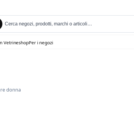
in Vetrineshop
Per i negozi
ture donna