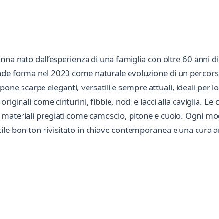
na nato dall’esperienza di una famiglia con oltre 60 anni di
de forma nel 2020 come naturale evoluzione di un percorso f
scarpe eleganti, versatili e sempre attuali, ideali per look
riginali come cinturini, fibbie, nodi e lacci alla caviglia. 
n materiali pregiati come camoscio, pitone e cuoio. Ogni 
le bon-ton rivisitato in chiave contemporanea e una cura art
Scrivi a MonAmetié
Invia un messaggio diretto al negozio
tramite Vetrineshop.