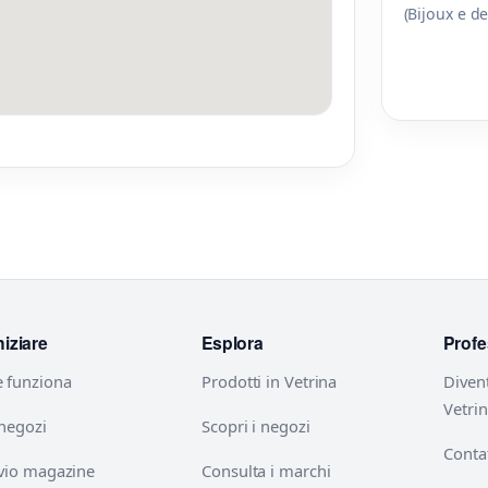
(Bijoux e d
niziare
Esplora
Profe
 funziona
Prodotti in Vetrina
Diven
Vetri
 negozi
Scopri i negozi
Contat
vio magazine
Consulta i marchi