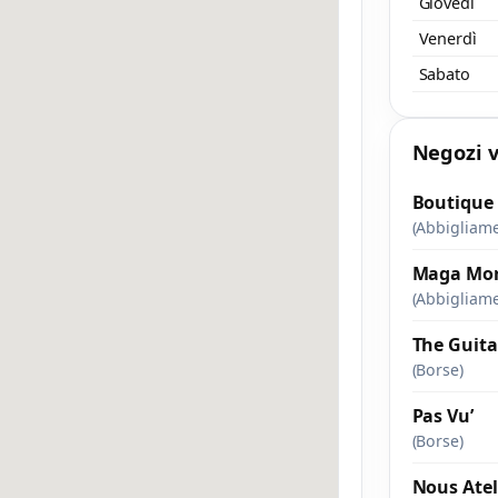
Giovedì
Venerdì
Sabato
Negozi v
Boutique
(Abbigliam
Maga Mo
(Abbigliam
The Guita
(Borse)
Pas Vu’
(Borse)
Nous Atel