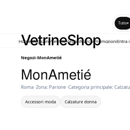
Tutto
▾
Home
Magazine
Vetrina
Negozi
Marchi
Promozioni
Entra 
Negozi
»
MonAmetié
MonAmetié
Accessori moda a Roma
Roma
·
Zona: Parione
·
Categoria principale: Calza
Accessori moda
Calzature donna