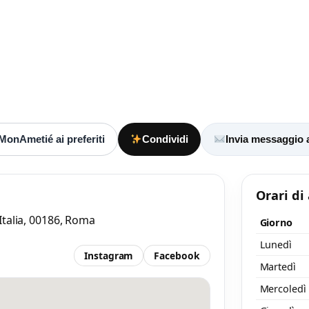
aggio
 almeno 20 caratteri, così il negozio potrà capire meglio la tua richiesta.
MonAmetié ai preferiti
Condividi
Invia messaggio
Orari di
Italia, 00186, Roma
Giorno
Accetto l’informativa privacy
Lunedì
Instagram
Facebook
Martedì
nimo 20 caratteri
Invia messaggi
/ 2000
Mercoledì