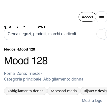
Accedi
🔍
Negozi
»
Mood 128
Mood 128
Abbigliamento donna a Roma
Roma
·
Zona: Trieste
·
Categoria principale: Abbigliamento donna
Abbigliamento donna
Accessori moda
Bijoux e design
Mostra logo →