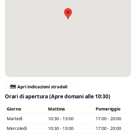
Messaggio
Scrivi almeno 20 caratteri, così il negozio potrà capire meglio la tua
richiesta.
🗺️ Apri indicazioni stradali
Accetto l’informativa privacy
Orari di apertura
(Apre domani alle 10:30)
Minimo 20 caratteri
Invia messaggio
Giorno
Mattina
Pomeriggio
0 / 2000
Martedì
10:30 - 13:00
17:00 - 20:00
Mercoledì
10:30 - 13:00
17:00 - 20:00