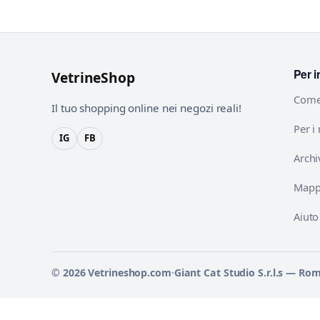
Per i
VetrineShop
Come
Il tuo shopping online nei negozi reali!
Per i
IG
FB
Archi
Mappa
Aiuto
© 2026 Vetrineshop.com
·
Giant Cat Studio S.r.l.s — Ro