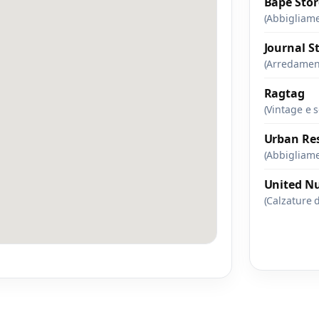
Bape Stor
(Abbigliam
Journal S
(Arredamen
Ragtag
(Vintage e 
Urban Re
(Abbigliam
United N
(Calzature 