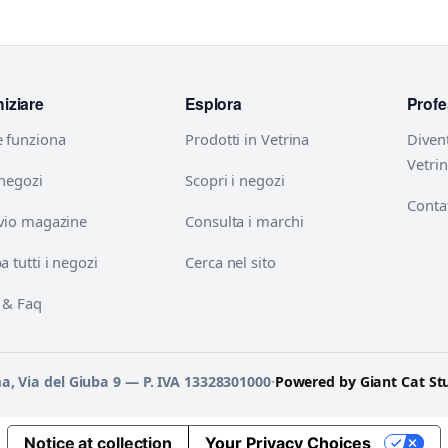
niziare
Esplora
Profe
 funziona
Prodotti in Vetrina
Diven
Vetri
 negozi
Scopri i negozi
Contat
vio magazine
Consulta i marchi
 tutti i negozi
Cerca nel sito
 & Faq
ma, Via del Giuba 9 — P. IVA 13328301000
·
Powered by Giant Cat St
Notice at collection
Your Privacy Choices