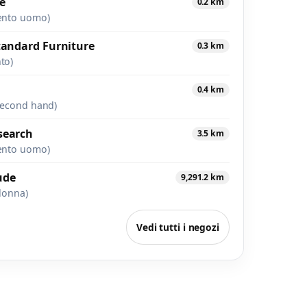
e
0.2 km
ento uomo)
tandard Furniture
0.3 km
to)
0.4 km
second hand)
search
3.5 km
ento uomo)
ude
9,291.2 km
donna)
Vedi tutti i negozi