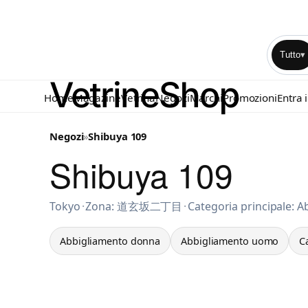
Tutto
▾
Home
Magazine
Vetrina
Negozi
Marchi
Promozioni
Entra 
Negozi
»
Shibuya 109
Shibuya 109
Abbigliamento donna a Tokyo
Tokyo
·
Zona: 道玄坂二丁目
·
Categoria principale: 
Abbigliamento donna
Abbigliamento uomo
C