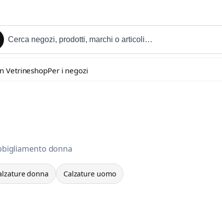
in Vetrineshop
Per i negozi
Abbigliamento donna
alzature donna
Calzature uomo