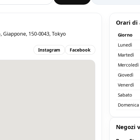
aggio
 almeno 20 caratteri, così il negozio potrà capire meglio la tua richiesta.
Orari di
, Giappone, 150-0043, Tokyo
Giorno
Lunedì
Instagram
Facebook
Martedì
Mercoledì
Accetto l’informativa privacy
Giovedì
Venerdì
nimo 20 caratteri
Invia messaggi
Sabato
/ 2000
Domenica
Negozi v