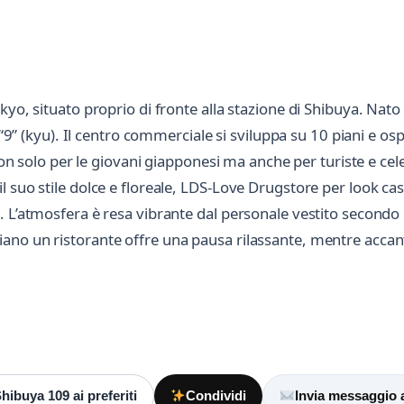
kyo, situato proprio di fronte alla stazione di Shibuya. Nat
 “9” (kyu). Il centro commerciale si sviluppa su 10 piani e os
non solo per le giovani giapponesi ma anche per turiste e cele
 suo stile dolce e floreale, LDS-Love Drugstore per look casu
 L’atmosfera è resa vibrante dal personale vestito secondo lo
o un ristorante offre una pausa rilassante, mentre accanto a
Scrivi a Shibuya 109
Invia un messaggio diretto al negozio
tramite Vetrineshop.
ibuya 109 ai preferiti
Condividi
Invia messaggio 