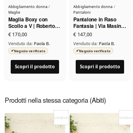
Abbigliamento donna
/
Abbigliamento donna
/
Maglie
Pantaloni
Maglia Boxy con
Pantalone in Raso
Scollo a V | Roberto
Fantasia | Via Masini
Collina
80
€ 170,00
€ 147,00
Venduto da:
Paola B.
Venduto da:
Paola B.
✔
✔
Negozio verificato
Negozio verificato
Scopri il prodotto
Scopri il prodotto
Prodotti nella stessa categoria
(Abiti)