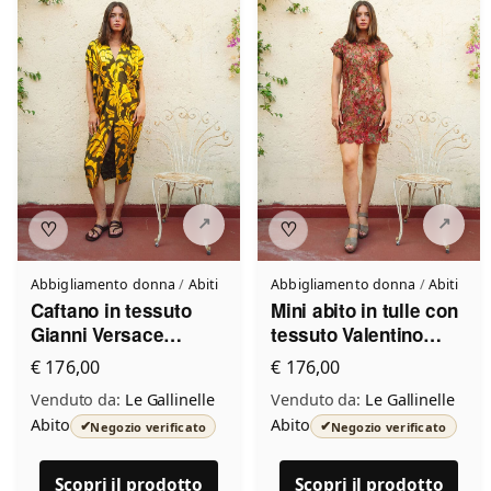
♡
♡
Abbigliamento donna
/
Abiti
Abbigliamento donna
/
Abiti
Caftano in tessuto
Mini abito in tulle con
Gianni Versace
tessuto Valentino
Vintage Le Gallinelle
Vintage Le Gallinelle
€ 176,00
€ 176,00
Venduto da:
Le Gallinelle
Venduto da:
Le Gallinelle
Abito
Abito
✔
✔
Negozio verificato
Negozio verificato
Scopri il prodotto
Scopri il prodotto