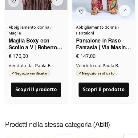
♡
♡
Abbigliamento donna
/
Abbigliamento donna
/
Maglie
Pantaloni
Maglia Boxy con
Pantalone in Raso
Scollo a V | Roberto
Fantasia | Via Masini
Collina
80
€ 170,00
€ 147,00
Venduto da:
Paola B.
Venduto da:
Paola B.
✔
✔
Negozio verificato
Negozio verificato
Scopri il prodotto
Scopri il prodotto
Prodotti nella stessa categoria
(Abiti)