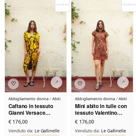
♡
♡
Abbigliamento donna
/
Abiti
Abbigliamento donna
/
Abiti
Caftano in tessuto
Mini abito in tulle con
Gianni Versace
tessuto Valentino
Vintage Le Gallinelle
Vintage Le Gallinelle
€ 176,00
€ 176,00
Venduto da:
Le Gallinelle
Venduto da:
Le Gallinelle