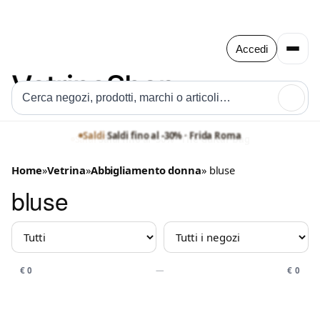
Accedi
🔍
Saldi
·
Saldi fino al -30% · Frida Roma
Saldi
·
Saldi fino al -50% · The Guitar Bag
Home
»
Vetrina
»
Abbigliamento donna
» bluse
bluse
MARCHIO
NEGOZIO
PREZZO
€ 0
—
€ 0