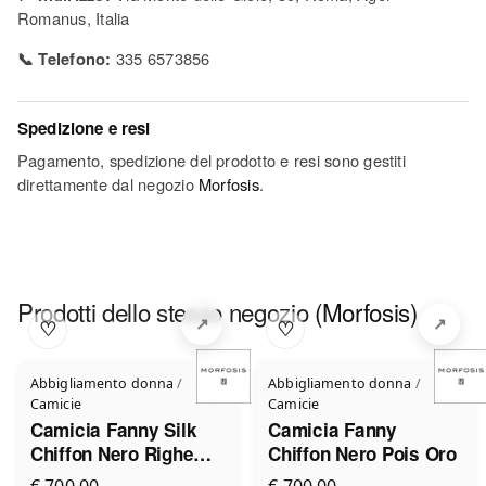
Romanus, Italia
📞 Telefono:
335 6573856
Spedizione e resi
Pagamento, spedizione del prodotto e resi sono gestiti
direttamente dal negozio
Morfosis
.
Prodotti dello stesso negozio
(Morfosis)
♡
♡
Abbigliamento donna
/
Abbigliamento donna
/
Camicie
Camicie
Camicia Fanny Silk
Camicia Fanny
Chiffon Nero Righe
Chiffon Nero Pois Oro
Argento
€ 700,00
€ 700,00