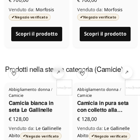
Venduto da:
Morfosis
Venduto da:
Morfosis
✔
✔
Negozio verificato
Negozio verificato
Scopri il prodotto
Scopri il prodotto
Prodotti nella stessa categoria
(Camicie)
♡
♡
Abbigliamento donna
/
Abbigliamento donna
/
Camicie
Camicie
Camicia bianca in
Camicia in pura seta
seta Le Gallinelle
con colletto alla
coreana Le Gallinelle
€ 128,00
€ 128,00
Venduto da:
Le Gallinelle
Venduto da:
Le Gallinelle
Abito
Abito
✔
✔
Negozio verificato
Negozio verificato