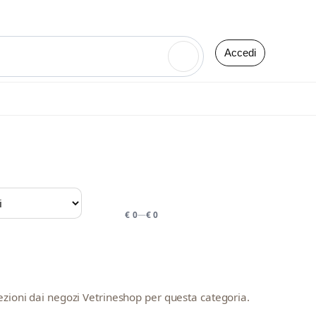
Accedi
🔍
PREZZO
€ 0
—
€ 0
ezioni dai negozi Vetrineshop per questa categoria.