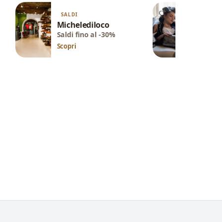
SALDI
SALDI
Michelediloco
The Gu
Saldi fino al -30%
Saldi fi
Scopri
Scopri