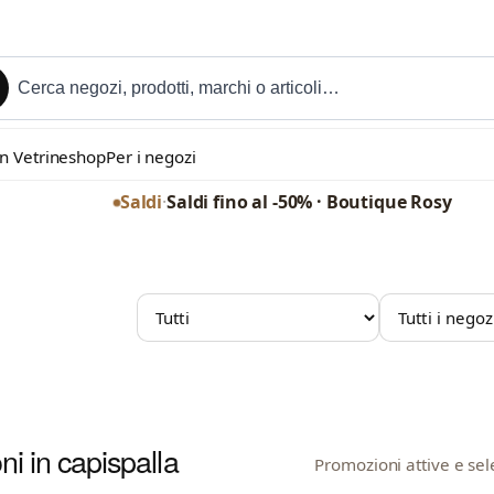
in Vetrineshop
Per i negozi
Saldi
·
Saldi fino al -50% · Boutique Rosy
MARCHIO
NEGOZIO
i in capispalla
Promozioni attive e sel