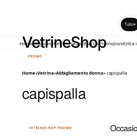
Tutto
▾
Home
Magazine
Vetrina
Negozi
Marchi
Promozioni
Entra 
PROMO
Home
»
Vetrina
»
Abbigliamento donna
» capispalla
capispalla
Occasion
VETRINESHOP PROMO