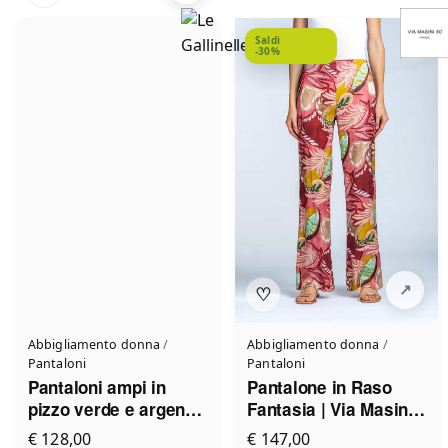
Saldi
-30%
♡
Abbigliamento donna
/
Abbigliamento donna
/
Pantaloni
Pantaloni
Pantaloni ampi in
Pantalone in Raso
pizzo verde e argento
Fantasia | Via Masini
Le Gallinelle
80
€ 128,00
€ 147,00