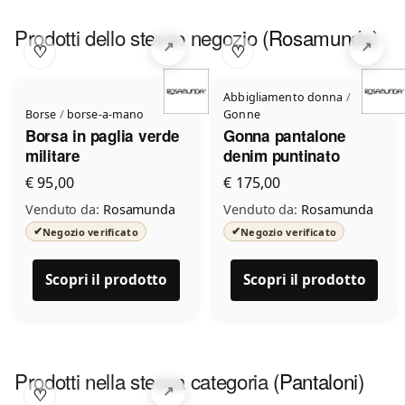
Prodotti dello stesso negozio
(Rosamunda)
♡
♡
Abbigliamento donna
/
Borse
/
borse-a-mano
Gonne
Borsa in paglia verde
Gonna pantalone
militare
denim puntinato
€ 95,00
€ 175,00
Venduto da:
Rosamunda
Venduto da:
Rosamunda
✔
✔
Negozio verificato
Negozio verificato
Scopri il prodotto
Scopri il prodotto
Prodotti nella stessa categoria
(Pantaloni)
♡