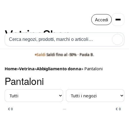
Accedi
🔍
Saldi
·
Saldi fino al -50% · Paola B.
Saldi
·
Saldi fino al -50% · Officine Ferri
Home
»
Vetrina
»
Abbigliamento donna
» Pantaloni
Pantaloni
MARCHIO
NEGOZIO
PREZZO
€ 0
—
€ 0