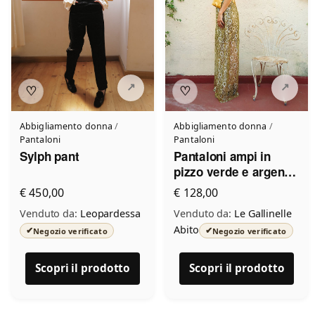
♡
♡
Abbigliamento donna
/
Abbigliamento donna
/
Pantaloni
Pantaloni
Sylph pant
Pantaloni ampi in
pizzo verde e argento
Le Gallinelle
€ 450,00
€ 128,00
Venduto da:
Leopardessa
Venduto da:
Le Gallinelle
Abito
✔
✔
Negozio verificato
Negozio verificato
Scopri il prodotto
Scopri il prodotto