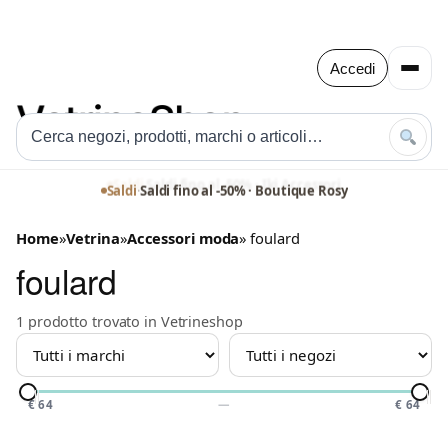
Accedi
Saldi
·
Saldi fino al -50% · Iki Accessori
Saldi
·
Saldi fino al -50% · Boutique Rosy
Home
»
Vetrina
»
Accessori moda
» foulard
foulard
1 prodotto trovato in Vetrineshop
MARCHIO
NEGOZIO
PREZZO
€ 64
—
€ 64