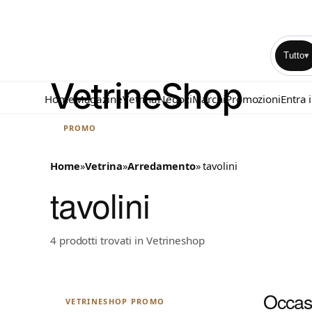
Tutto
▾
Home
Magazine
Vetrina
Negozi
Marchi
Promozioni
Entra 
PROMO
Home
»
Vetrina
»
Arredamento
» tavolini
tavolini
4 prodotti trovati in Vetrineshop
Occasi
VETRINESHOP PROMO