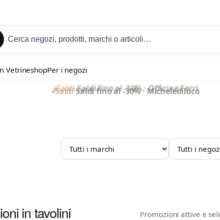
in Vetrineshop
Per i negozi
Saldi
·
Saldi fino al -50% · Officine Ferri
Saldi
·
Saldi fino al -30% · Michelediloco
MARCHIO
NEGOZIO
oni in tavolini
Promozioni attive e sel