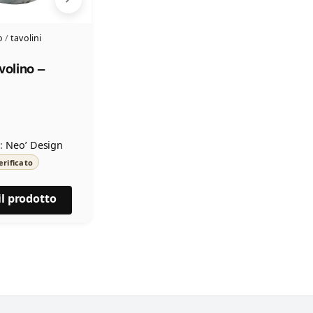
o
/
tavolini
volino –
:
Neo’ Design
erificato
il prodotto