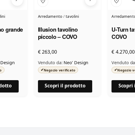
♡
♡
lini
Arredamento
/
tavolini
Arredament
ino grande
Illusion tavolino
U-Turn ta
piccolo – COVO
COVO
€ 263,00
€ 4.270,00
 Design
Venduto da:
Neo’ Design
Venduto da
✔
✔
o
Negozio verificato
Negozio v
odotto
Scopri il prodotto
Scopri 