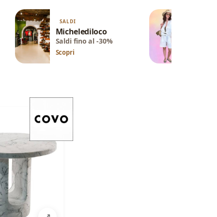
SALDI
SALDI
Michelediloco
Frida 
Saldi fino al -30%
Saldi fi
Scopri
Scopri