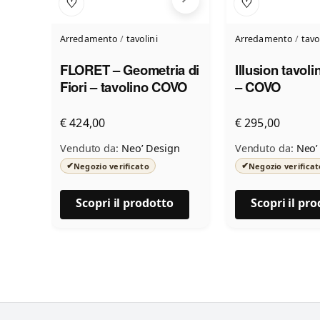
♡
♡
Arredamento
/
tavolini
Arredamento
/
tavo
FLORET – Geometria di
Illusion tavol
Fiori – tavolino COVO
– COVO
€ 424,00
€ 295,00
Venduto da:
Neo’ Design
Venduto da:
Neo’
✔
✔
Negozio verificato
Negozio verificat
Scopri il prodotto
Scopri il pr