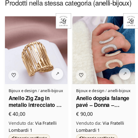
Prodotti nella stessa categoria
(anelli-bijoux)
♡
♡
Bijoux e design
/
anelli-bijoux
Bijoux e design
/
anelli-bijoux
Anello Zig Zag in
Anello doppia falange
metallo intrecciato –
pavé – Donna –
Donna – Made in Italy
Design luminoso
€ 40,00
€ 90,00
Venduto da:
Via Fratelli
Venduto da:
Via Fratelli
Lombardi 1
Lombardi 1
✔
✔
Negozio verificato
Negozio verificato