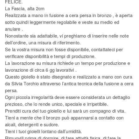
FELICE.
La Fascia, alta 2cm
Realizzata a mano in fusione a cera persa in bronzo , è aperta
sotto quindi leggermente regolabile e veste su medio ed
anulare .
Nonostante sia adattabile, vi preghiamo di inserire nelle note
dell’ordine, una misura di riferimento.
Se la vostra misura non fosse disponibile, contattateci per
verificare disponibilità e tempi di produzione.
La lavorazione su misura richiede un tempo per produzione e
lavorazione di circa 6 gg lavorativi .
Questo gioiello è stato disegnato e realizzato a mano con cura
da Silvia Torchio attraverso l’antica tecnica della fusione a cera
persa.
Ogni piccola irregolarità deve essere considerata un dettaglio
prezioso, che lo rende unico, speciale e irripetibile.
Prenditi cura del tuo gioiello e lui sarà un compagno di vita.
Tieni a mente che il bronzo può appannarsi a contatto con
alcali, detergenti e sudore.
Tieni i tuoi gioielli lontano dall’umidità.
Rimuovili prima di dormire, di fare attività fisica, di fare la