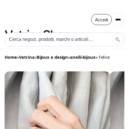
Accedi
Home
»
Vetrina
»
Bijoux e design
»
anelli-bijoux
» Felice