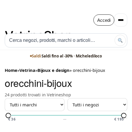
Accedi
Saldi
·
Saldi fino al -30% · Michelediloco
Home
»
Vetrina
»
Bijoux e design
» orecchini-bijoux
orecchini-bijoux
24 prodotti trovati in Vetrineshop
MARCHIO
NEGOZIO
PREZZO
€ 36
—
€ 195