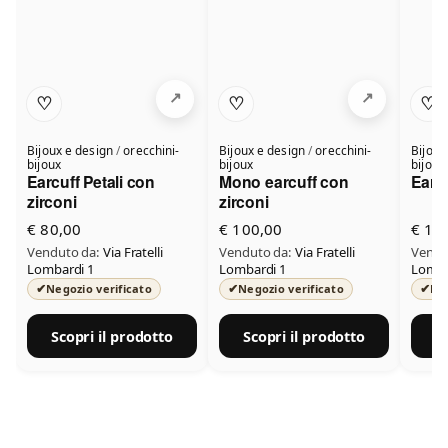
♡
♡
♡
Bijoux e design
/
orecchini-
Bijoux e design
/
orecchini-
Bijoux
bijoux
bijoux
bijoux
Earcuff Petali con
Mono earcuff con
Earcu
zirconi
zirconi
€ 80,00
€ 100,00
€ 10
Venduto da:
Via Fratelli
Venduto da:
Via Fratelli
Vendu
Lombardi 1
Lombardi 1
Lomba
✔
✔
✔
Negozio verificato
Negozio verificato
Neg
Scopri il prodotto
Scopri il prodotto
S