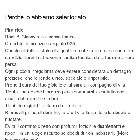
Perché lo abbiamo selezionato
Piramide
Rock & Classy allo stsesso tempo .
Orecchini in bronzo o argento 925
Questo gioiello è stato disegnato e realizzato a mano con cura
da Silvia Torchio attraverso l’antica tecnica della fusione a cera
persa.
Ogni piccola irregolarità deve essere considerata un dettaglio
prezioso, che lo rende unico, speciale e irripetibile.
Prenditi cura del tuo gioiello e lui sarà un compagno di vita.
Tieni a mente che il bronzo può appannarsi a contatto con
alcali, detergenti e sudore.
Tieni i tuoi gioielli lontano dall’umidità.
Rimuovili prima di dormire, fare attività fisica, fare la doccia o
nuotare.
Evita il contatto diretto con profumi, lozioni e disinfettanti e
riponili in un luogo asciutto se decidi di non indossarli. (More
info care&clean)