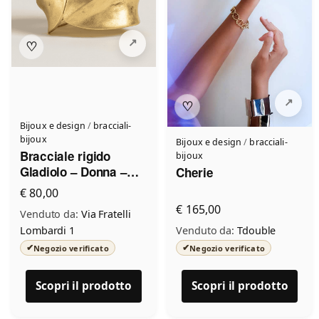
♡
♡
Bijoux e design
/
bracciali-
bijoux
Bijoux e design
/
bracciali-
Bracciale rigido
bijoux
Gladiolo – Donna –
Cherie
Made in Italy
€ 80,00
€ 165,00
Venduto da:
Via Fratelli
Lombardi 1
Venduto da:
Tdouble
✔
✔
Negozio verificato
Negozio verificato
Scopri il prodotto
Scopri il prodotto