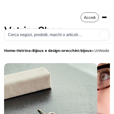
Accedi
🔍
Home
»
Vetrina
»
Bijoux e design
»
orecchini-bijoux
» UnNodo