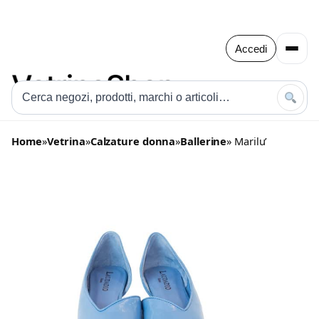
Accedi
Home
»
Vetrina
»
Calzature donna
»
Ballerine
» Marilu’