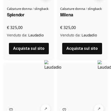
Calzature donna
/
slingback
Calzature donna
/
slingback
Splendor
Milena
€ 325,00
€ 325,00
Venduto da:
Laudadio
Venduto da:
Laudadio
Scrivi a Laudadio
Acquista sul sito
Acquista sul sito
Invia un messaggio diretto al negozio
tramite Vetrineshop.
Messaggio
Scrivi almeno 20 caratteri, così il negozio potrà capire meglio la tua
richiesta.
♡
♡