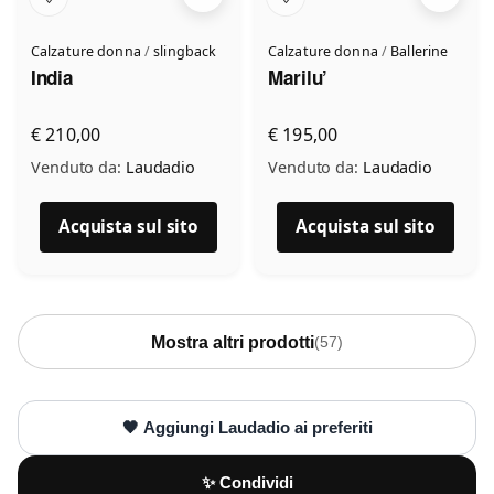
Calzature donna
/
slingback
Calzature donna
/
Ballerine
India
Marilu’
€ 210,00
€ 195,00
Accetto l’informativa privacy
Venduto da:
Laudadio
Venduto da:
Laudadio
Minimo 20 caratteri
Invia messaggio
Acquista sul sito
Acquista sul sito
0 / 2000
Mostra altri prodotti
(57)
🖤 Aggiungi Laudadio ai preferiti
✨ Condividi