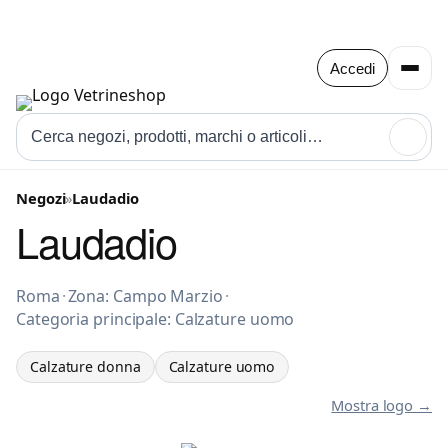
Accedi
🔍
Negozi
»
Laudadio
Laudadio
Calzature donna a Roma
Roma
·
Zona: Campo Marzio
·
Categoria principale: Calzature uomo
Calzature donna
Calzature uomo
Mostra logo →