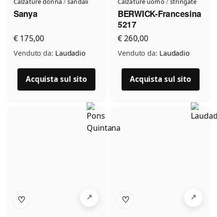
Calzature donna
/
sandali
Calzature uomo
/
stringate
Sanya
BERWICK-Francesina
5217
€ 175,00
€ 260,00
Venduto da:
Laudadio
Venduto da:
Laudadio
Acquista sul sito
Acquista sul sito
♡
♡