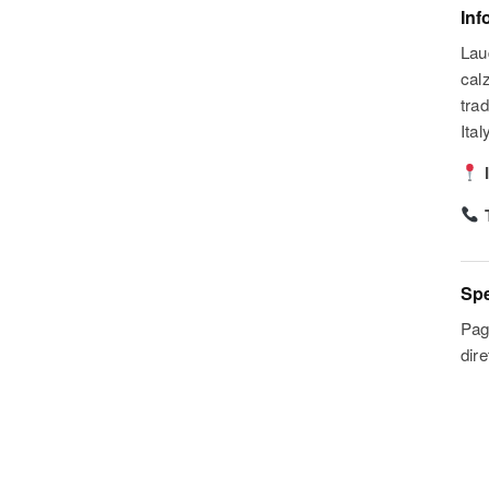
Inf
Lau
cal
trad
Ital
I
T
Spe
Pag
dir