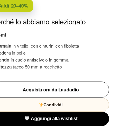
aldi
20–40%
rché lo abbiamo selezionato
omi
omaia
in vitello con cinturini con fibbietta
odera
in pelle
ondo
in cuoio antiscivolo in gomma
ltezza
tacco 50 mm a rocchetto
Acquista ora da Laudadio
Condividi
Aggiungi alla wishlist