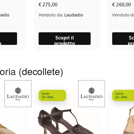
€ 275,00
€ 260,00
adio
Venduto da:
Laudadio
Venduto d
l
Scopri il
Sc
o
prodotto
pr
goria
(decollete)
Saldi
Saldi
20–40%
20–40%