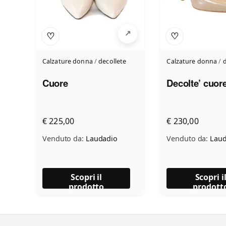
♡
♡
Calzature donna
/
decollete
Calzature donna
/
d
Cuore
Decolte’ cuor
€ 225,00
€ 230,00
Venduto da:
Laudadio
Venduto da:
Laud
Scopri il
Scopri i
prodotto
prodott