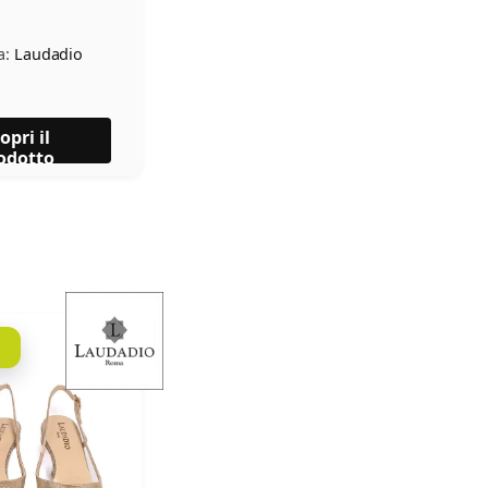
a:
Laudadio
opri il
odotto