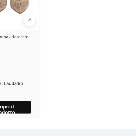
donna
/
decollete
a:
Laudadio
opri il
odotto