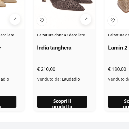
♡
♡
ecollete
Calzature donna
/
decollete
Calzature 
e
India tanghera
Lamin 2
€ 210,00
€ 190,00
adio
Venduto da:
Laudadio
Venduto d
l
Scopri il
Sc
o
prodotto
pr