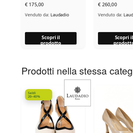
€ 175,00
€ 260,00
Venduto da:
Laudadio
Venduto da:
Laud
Scopri il
Scopri i
prodotto
prodott
Prodotti nella stessa cate
Saldi
20–40%