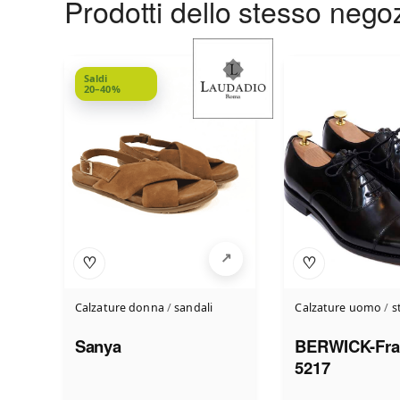
Prodotti dello stesso nego
Saldi
20–40%
♡
♡
Calzature donna
/
sandali
Calzature uomo
/
s
Sanya
BERWICK-Fra
5217