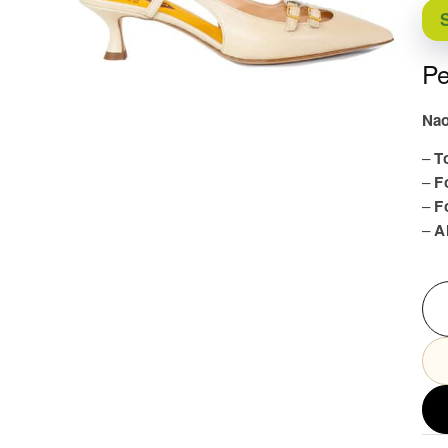
S
Pe
Na
–
T
–
F
–
F
–
A