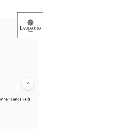
donna
/
sandali-alti