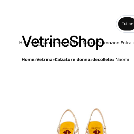
Tutto
▾
Home
Magazine
Vetrina
Negozi
Marchi
Promozioni
Entra 
Home
»
Vetrina
»
Calzature donna
»
decollete
» Naomi