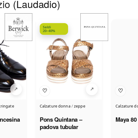
zio
(Laudadio)
Saldi
20–40%
♡
♡
tringate
Calzature donna
/
zeppe
Calzature 
ncesina
Pons Quintana –
Maya 80
padova tubular