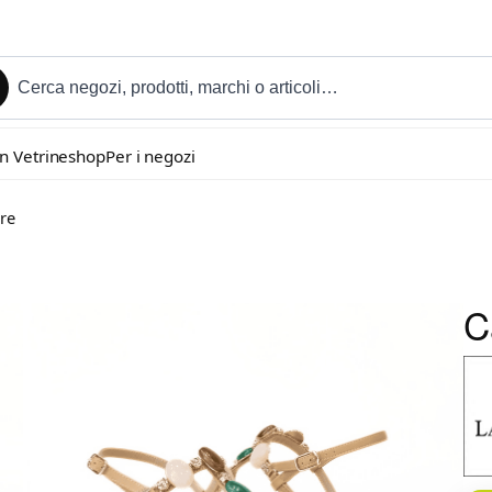
in Vetrineshop
Per i negozi
tre
C