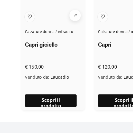
♡
♡
Calzature donna
/
infradito
Calzature donna
/
i
Capri gioiello
Capri
€ 150,00
€ 120,00
Venduto da:
Laudadio
Venduto da:
Laud
Scopri il
Scopri i
prodotto
prodott