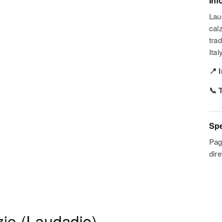
Inf
Lau
cal
trad
Ital
📍 
📞 
Spe
Pag
dir
zio
(Laudadio)