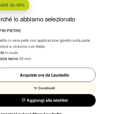
aldi
20–40%
rché lo abbiamo selezionato
PRI PIETRE
adito in vera pelle con applicazione gioiello sulla parte
riore e cinturino con fibbia
la
in cuoio
ezza tacco
25 mm
Acquista ora da Laudadio
✨ Condividi
🤍 Aggiungi alla wishlist