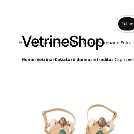
Tutto
▾
Home
Magazine
Vetrina
Negozi
Marchi
Promozioni
Entra 
Home
»
Vetrina
»
Calzature donna
»
infradito
» Capri pie