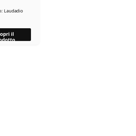
a:
Laudadio
opri il
odotto