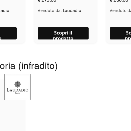
adio
Venduto da:
Laudadio
Venduto d
l
Scopri il
Sc
o
prodotto
pr
goria
(infradito)