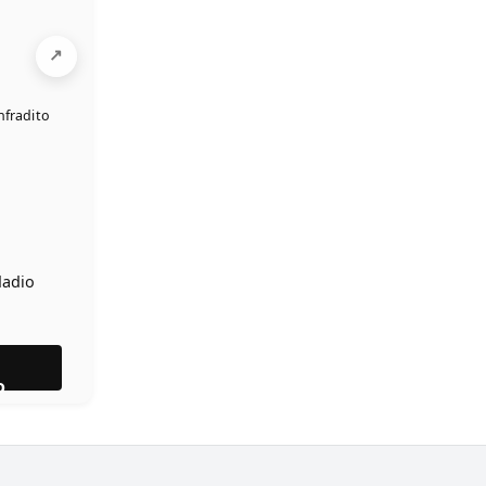
nfradito
adio
l
o