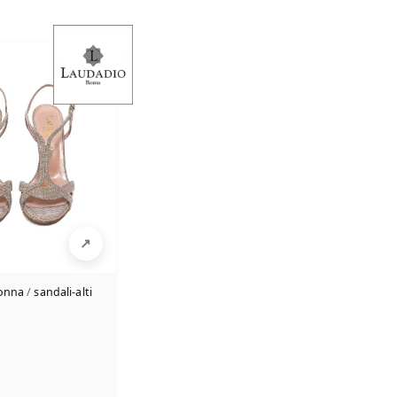
donna
/
sandali-alti