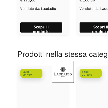
Venduto da:
Laudadio
Venduto da:
Laud
Scopri il
Scopri i
prodotto
prodott
Prodotti nella stessa cate
Saldi
Saldi
20–40%
20–40%