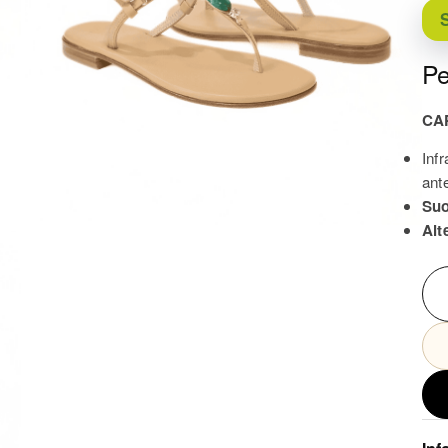
S
Pe
CA
Infr
ante
Suo
Alt