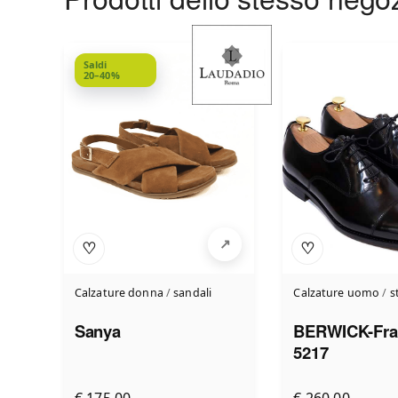
Saldi
20–40%
♡
♡
Calzature donna
/
sandali
Calzature uomo
/
s
Sanya
BERWICK-Fra
5217
€ 175,00
€ 260,00