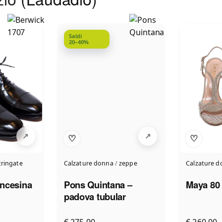
Saldi
20–40%
♡
♡
tringate
Calzature donna
/
zeppe
Calzature 
ncesina
Pons Quintana –
Maya 80
padova tubular
€ 275,00
€ 260,00