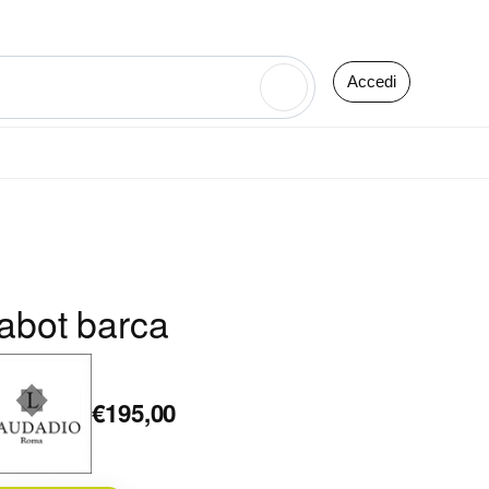
Accedi
🔍
abot barca
€195,00