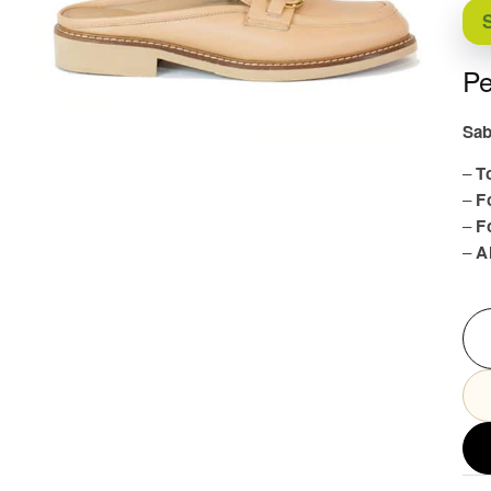
S
Pe
Sab
–
T
–
F
–
F
–
A