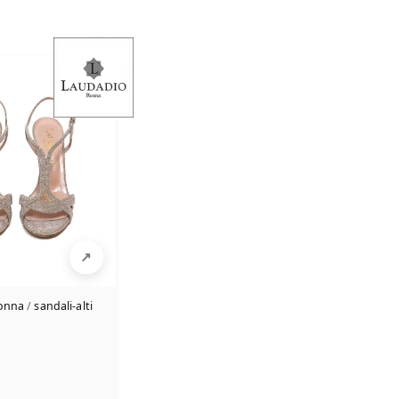
donna
/
sandali-alti