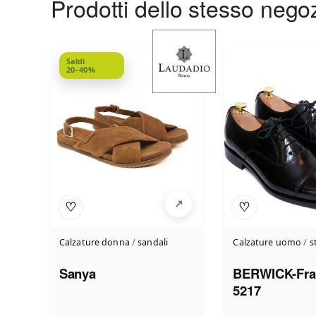
Prodotti dello stesso nego
Saldi
20–40%
♡
♡
Calzature donna
/
sandali
Calzature uomo
/
s
Sanya
BERWICK-Fra
5217