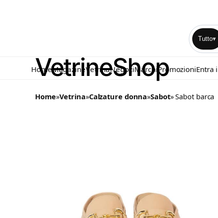
Tutto
▾
Home
Magazine
Vetrina
Negozi
Marchi
Promozioni
Entra 
Home
»
Vetrina
»
Calzature donna
»
Sabot
» Sabot barca