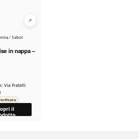
donna
/
Sabot
ise in nappa –
a:
Via Fratelli
1
erificato
opri il
odotto