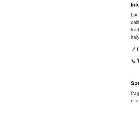
Inf
Lau
cal
trad
Ital
📍 
📞 
Spe
Pag
dir