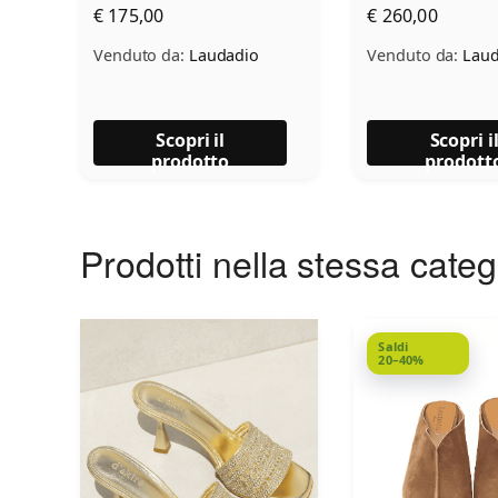
€ 175,00
€ 260,00
Venduto da:
Laudadio
Venduto da:
Laud
Scopri il
Scopri i
prodotto
prodott
Prodotti nella stessa cate
Saldi
20–40%