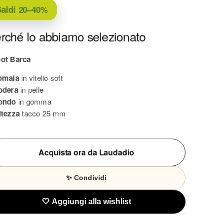
aldi
20–40%
rché lo abbiamo selezionato
ot Barca
omaia
in vitello soft
odera
in pelle
ondo
in gomma
ltezza
tacco 25 mm
Acquista ora da Laudadio
✨ Condividi
🤍 Aggiungi alla wishlist