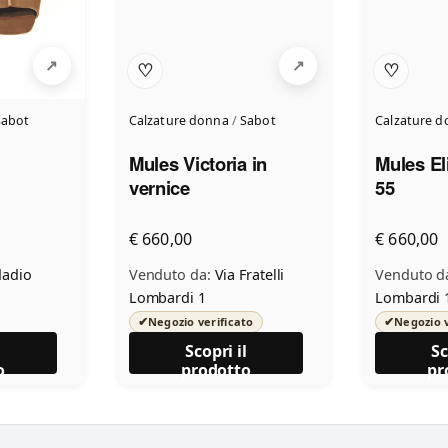
♡
♡
Sabot
Calzature donna
/
Sabot
Calzature 
Mules Victoria in
Mules El
vernice
55
€ 660,00
€ 660,00
adio
Venduto da:
Via Fratelli
Venduto d
Lombardi 1
Lombardi 
✔
✔
Negozio verificato
Negozio v
l
Scopri il
Sc
o
prodotto
pr