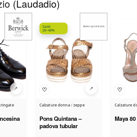
zio
(Laudadio)
Saldi
20–40%
♡
♡
tringate
Calzature donna
/
zeppe
Calzature 
ncesina
Pons Quintana –
Maya 80
padova tubular