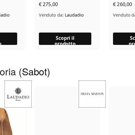
€ 275,00
€ 260,00
adio
Venduto da:
Laudadio
Venduto d
l
Scopri il
Sc
o
prodotto
pr
goria
(Sabot)