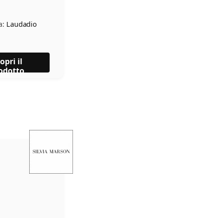
a:
Laudadio
opri il
odotto