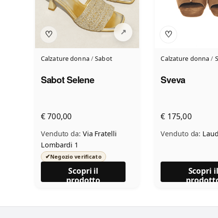
♡
♡
Calzature donna
/
Sabot
Calzature donna
/
Sabot Selene
Sveva
€ 700,00
€ 175,00
Venduto da:
Via Fratelli
Venduto da:
Laud
Lombardi 1
✔
Negozio verificato
Scopri il
Scopri i
prodotto
prodott