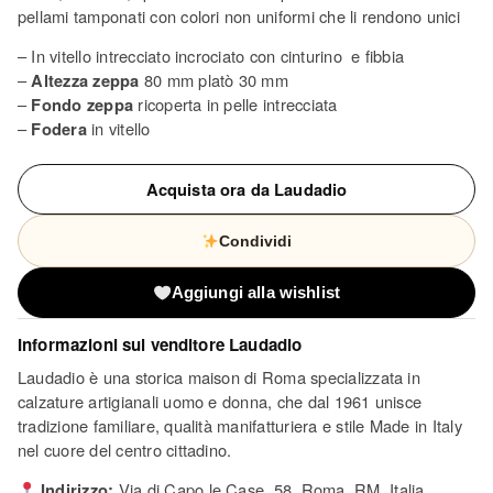
pellami tamponati con colori non uniformi che li rendono unici
– In vitello intrecciato incrociato con cinturino e fibbia
–
Altezza zeppa
80 mm platò 30 mm
–
Fondo zeppa
ricoperta in pelle intrecciata
–
Fodera
in vitello
Acquista ora da Laudadio
Condividi
Aggiungi alla wishlist
Informazioni sul venditore
Laudadio
Laudadio è una storica maison di Roma specializzata in
calzature artigianali uomo e donna, che dal 1961 unisce
tradizione familiare, qualità manifatturiera e stile Made in Italy
nel cuore del centro cittadino.
Indirizzo:
Via di Capo le Case, 58, Roma, RM, Italia