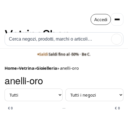
Accedi
🔍
Saldi
·
Saldi fino al -50% · Be C.
Saldi
·
Saldi fino al -50% · Paola B.
Home
»
Vetrina
»
Gioielleria
» anelli-oro
anelli-oro
MARCHIO
NEGOZIO
PREZZO
€ 0
—
€ 0