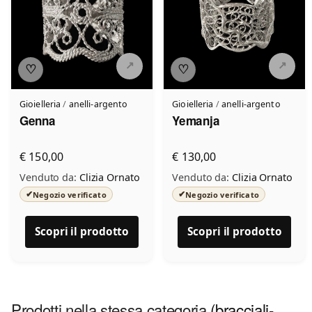
♡
♡
Gioielleria
/
anelli-argento
Gioielleria
/
anelli-argento
Genna
Yemanja
€ 150,00
€ 130,00
Venduto da:
Clizia Ornato
Venduto da:
Clizia Ornato
✔
✔
Negozio verificato
Negozio verificato
Scopri il prodotto
Scopri il prodotto
Prodotti nella stessa categoria
(bracciali-