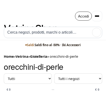
Accedi
🔍
Saldi
·
Saldi fino al -50% · Iki Accessori
Saldi
·
Saldi fino al -50% · Boutique Rosy
Home
»
Vetrina
»
Gioielleria
» orecchini-di-perle
orecchini-di-perle
MARCHIO
NEGOZIO
PREZZO
€ 0
—
€ 0