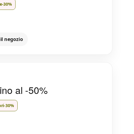
e
-30%
 il negozio
fino al -50%
ri
-30%