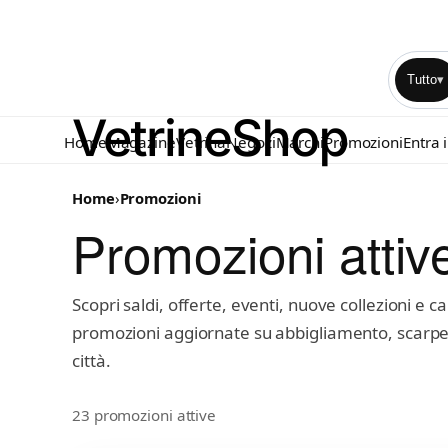
Tutto
▾
Home
Magazine
Vetrina
Negozi
Marchi
Promozioni
Entra 
Home
›
Promozioni
Promozioni attiv
Scopri saldi, offerte, eventi, nuove collezioni e
promozioni aggiornate su abbigliamento, scarpe, 
città.
23 promozioni attive