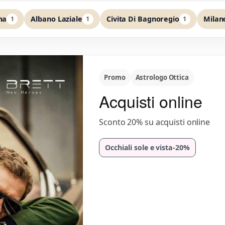
ma
Albano Laziale
Civita Di Bagnoregio
Milan
1
1
1
Promo
Astrologo Ottica
Acquisti online
Sconto 20% su acquisti online
Occhiali sole e vista
-20%