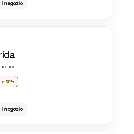
 il negozio
rida
 on-line
ure
-30%
 il negozio