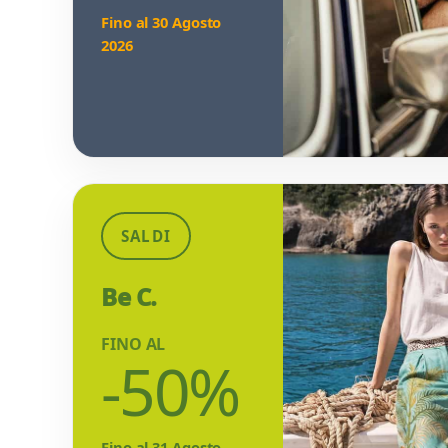
Fino al 30 Agosto
2026
SALDI
Be C.
FINO AL
-50%
Fino al 31 Agosto