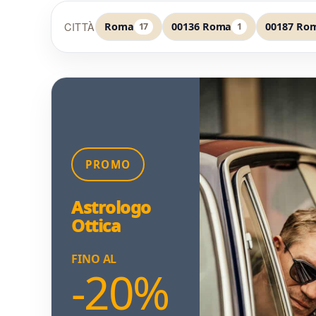
CITTÀ
Roma
00136 Roma
00187 Ro
17
1
PROMO
Astrologo
Ottica
FINO AL
-20%