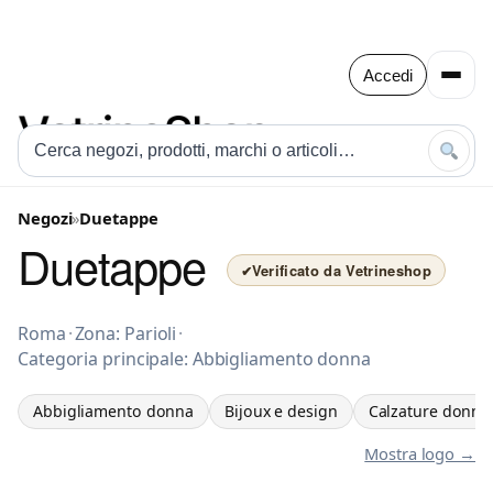
Accedi
Negozi
»
Duetappe
Duetappe
Verificato da Vetrineshop
✔
Abbigliamento donna a Roma
Roma
·
Zona: Parioli
·
Categoria principale: Abbigliamento donna
Abbigliamento donna
Bijoux e design
Calzature donna
Mostra logo →