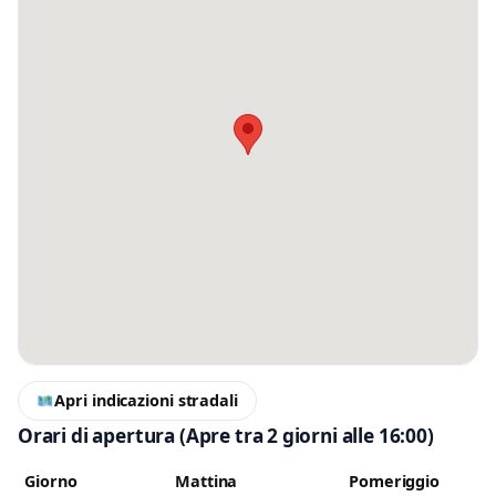
Messaggio
Scrivi almeno 20 caratteri, così il negozio potrà capire meglio la tua
richiesta.
Accetto l’informativa privacy
Apri indicazioni stradali
Minimo 20 caratteri
Invia messaggio
Orari di apertura
(Apre tra 2 giorni alle 16:00)
0 / 2000
Giorno
Mattina
Pomeriggio