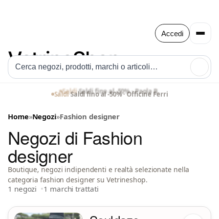
Accedi
🔍
Saldi
·
Saldi fino al -50% · Paola B.
Saldi
·
Saldi fino al -50% · Officine Ferri
Home
»
Negozi
»
Fashion designer
Negozi di Fashion
designer
Boutique, negozi indipendenti e realtà selezionate nella
categoria fashion designer su Vetrineshop.
1 negozi
1 marchi trattati