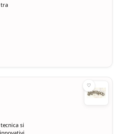
 tra
♡
tecnica si
innovativi