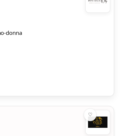
omo-donna
♡