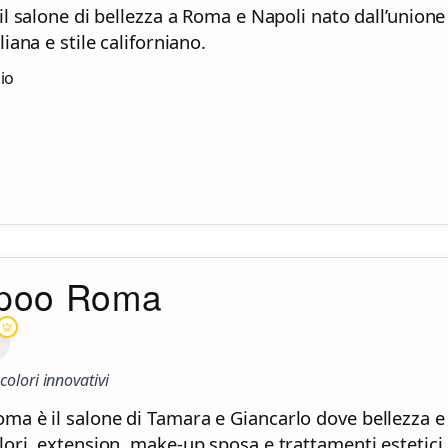
il salone di bellezza a Roma e Napoli nato dall’unione
liana e stile californiano.
zio
poo Roma
e colori innovativi
a è il salone di Tamara e Giancarlo dove bellezza e 
ori, extension, make-up sposa e trattamenti estetici 