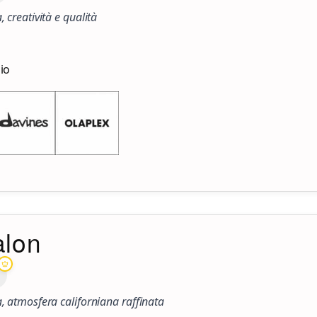
, creatività e qualità
zio
alon
a, atmosfera californiana raffinata