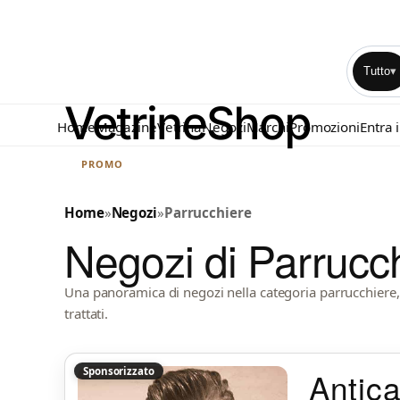
Tutto
▾
Home
Magazine
Vetrina
Negozi
Marchi
Promozioni
Entra 
PROMO
Home
»
Negozi
»
Parrucchiere
Negozi di Parrucc
Una panoramica di negozi nella categoria parrucchiere, 
trattati.
Sponsorizzato
Antic