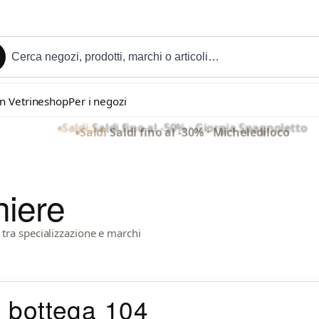
in Vetrineshop
Per i negozi
Saldi
·
Saldi fino al -30% · Michelediloco
hiere
tra specializzazione e marchi
a bottega 104