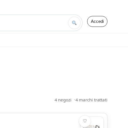
Accedi
4 negozi
4 marchi trattati
♡