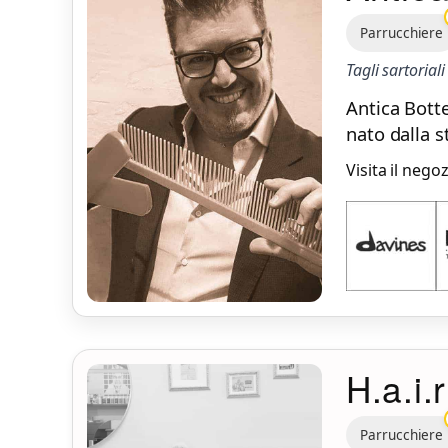
Parrucchiere
Tagli sartorial
Antica Bott
nato dalla s
Visita il nego
H.a.i.
Parrucchiere