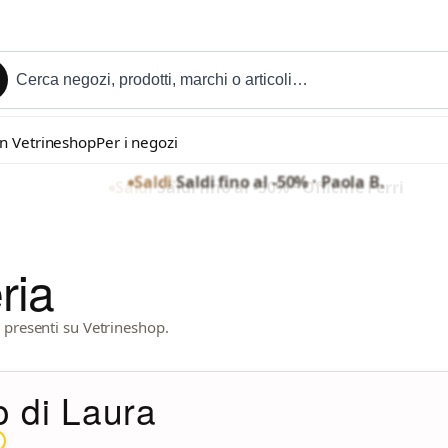
in Vetrineshop
Per i negozi
Saldi
·
Saldi fino al -50% · Paola B.
Saldi
·
Saldi fino al -50% · Officine Ferri
ria
tà presenti su Vetrineshop.
 di Laura