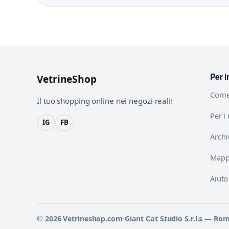
Per i
VetrineShop
Come
Il tuo shopping online nei negozi reali!
Per i
IG
FB
Archi
Mappa
Aiuto
© 2026 Vetrineshop.com
·
Giant Cat Studio S.r.l.s — Ro