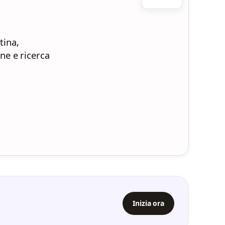
tina,
one e ricerca
Inizia ora