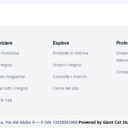
niziare
Esplora
Profe
 funziona
Prodotti in Vetrina
Diven
Vetri
 negozi
Scopri i negozi
Contat
vio magazine
Consulta i marchi
 tutti i negozi
Cerca nel sito
 & Faq
ma, Via del Giuba 9 — P. IVA 13328301000
·
Powered by Giant Cat St