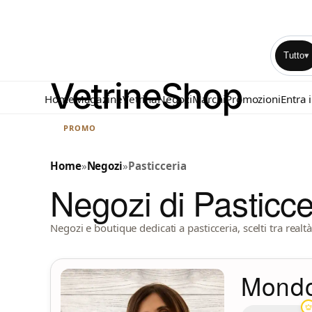
Tutto
▾
Home
Magazine
Vetrina
Negozi
Marchi
Promozioni
Entra 
PROMO
Home
»
Negozi
»
Pasticceria
Negozi di Pasticce
Negozi e boutique dedicati a pasticceria, scelti tra real
Mondo