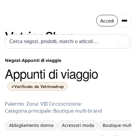
Accedi
🔍
Negozi
»
Appunti di viaggio
Appunti di viaggio
Verificato da Vetrineshop
✔
Abbigliamento donna a Palermo
Palermo
·
Zona: VIII Circoscrizione
·
Categoria principale: Boutique multi-brand
Abbigliamento donna
Accessori moda
Boutique multi-