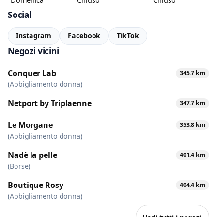
Domenica
Chiuso
Chiuso
Social
Instagram
Facebook
TikTok
Negozi vicini
Conquer Lab
345.7 km
(Abbigliamento donna)
Netport by Triplaenne
347.7 km
Le Morgane
353.8 km
(Abbigliamento donna)
Nadè la pelle
401.4 km
(Borse)
Boutique Rosy
404.4 km
(Abbigliamento donna)