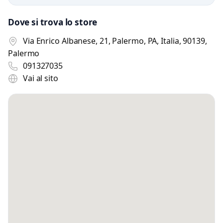
Dove si trova lo store
Via Enrico Albanese, 21, Palermo, PA, Italia, 90139,
Palermo
091327035
Vai al sito
Scrivi a Appunti di viaggio
Invia un messaggio diretto al negozio
tramite Vetrineshop.