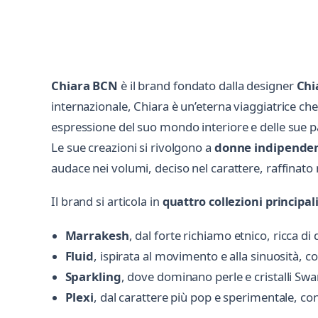
Chiara BCN
è il brand fondato dalla designer
Chi
internazionale, Chiara è un’eterna viaggiatrice che 
espressione del suo mondo interiore e delle sue p
Le sue creazioni si rivolgono a
donne indipendenti
audace nei volumi, deciso nel carattere, raffinato n
Il brand si articola in
quattro collezioni principal
Marrakesh
, dal forte richiamo etnico, ricca di 
Fluid
, ispirata al movimento e alla sinuosità,
Sparkling
, dove dominano perle e cristalli Swar
Plexi
, dal carattere più pop e sperimentale, con