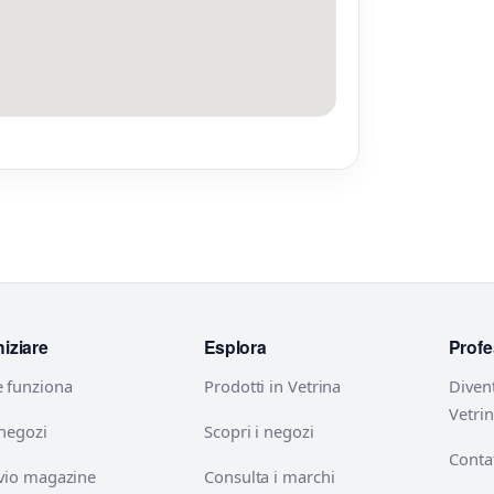
niziare
Esplora
Profe
 funziona
Prodotti in Vetrina
Diven
Vetri
 negozi
Scopri i negozi
Contat
vio magazine
Consulta i marchi