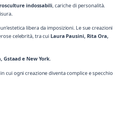
rosculture indossabili
, cariche di personalità.
isura.
un’estetica libera da imposizioni. Le sue creazioni
ose celebrità, tra cui
Laura Pausini, Rita Ora,
a, Gstaad e New York
.
, in cui ogni creazione diventa complice e specchio