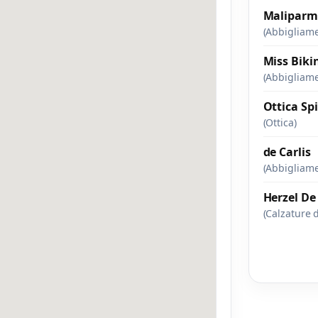
Maliparm
(Abbigliam
Miss Biki
(Abbigliam
Ottica Sp
(Ottica)
de Carlis
(Abbigliam
Herzel De
(Calzature 