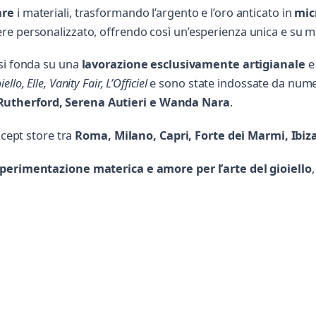
are
i materiali, trasformando l’argento e l’oro anticato in
mic
e personalizzato, offrendo così un’esperienza unica e su m
 si fonda su una
lavorazione esclusivamente artigianale
e 
llo, Elle, Vanity Fair, L’Officiel
e sono state indossate da numer
Rutherford, Serena Autieri e Wanda Nara
.
Scrivi a Chiara BCN
ncept store tra
Roma, Milano, Capri, Forte dei Marmi, Ibiz
Invia un messaggio diretto al negozio
tramite Vetrineshop.
sperimentazione materica e amore per l’arte del gioiello
aggio
 almeno 20 caratteri, così il negozio potrà capire meglio la tua richiesta.