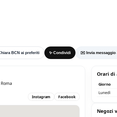
Accetto l’informativa privacy
nimo 20 caratteri
Invia messaggi
/ 2000
hiara BCN ai preferiti
✨ Condividi
✉️ Invia messaggio
Orari di
7, Roma
Giorno
Lunedì
Instagram
Facebook
Negozi v