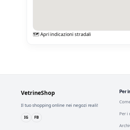
🗺️ Apri indicazioni stradali
Per i
VetrineShop
Come
Il tuo shopping online nei negozi reali!
Per i
IG
FB
Archi