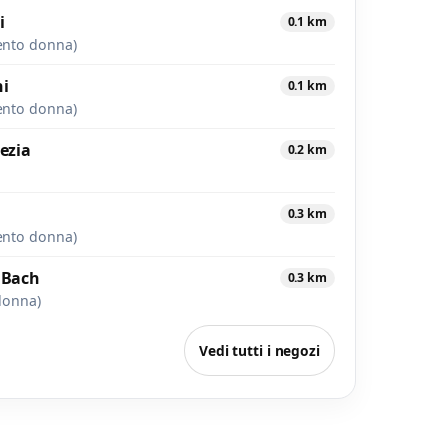
i
0.1 km
ento donna)
ni
0.1 km
ento donna)
iezia
0.2 km
0.3 km
ento donna)
 Bach
0.3 km
donna)
Vedi tutti i negozi