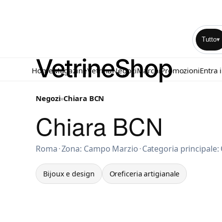
Tutto
▾
Home
Magazine
Vetrina
Negozi
Marchi
Promozioni
Entra 
Negozi
»
Chiara BCN
Chiara BCN
Bijoux e design a Roma
Roma
·
Zona: Campo Marzio
·
Categoria principale: 
Bijoux e design
Oreficeria artigianale