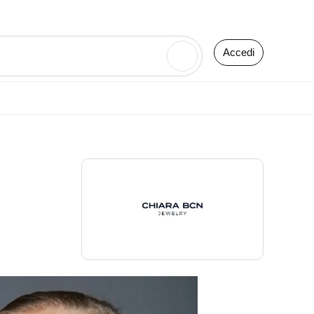
Accedi
🔍