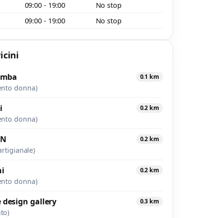
09:00 - 19:00
No stop
09:00 - 19:00
No stop
icini
Bomba
0.1 km
ento donna)
i
0.2 km
ento donna)
CN
0.2 km
artigianale)
ni
0.2 km
ento donna)
design gallery
0.3 km
to)