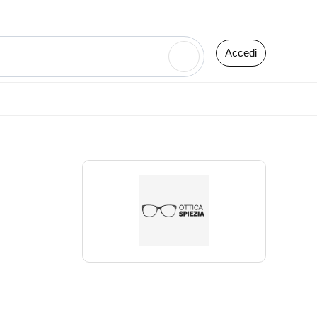
Accedi
🔍