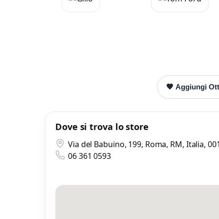
Mess
Scrivi
🖤 Aggiungi Otti
Dove si trova lo store
Via del Babuino, 199, Roma, RM, Italia, 0
06 361 0593
Mi
0 