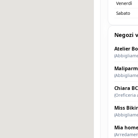
Venerdì
Sabato
Negozi v
Atelier 
(Abbigliam
Maliparm
(Abbigliam
Chiara B
(Oreficeria 
Miss Biki
(Abbigliam
Mia home 
(Arredamen