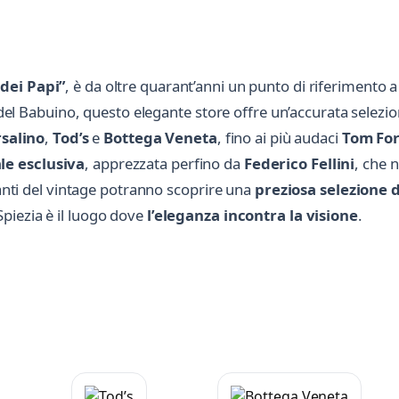
 dei Papi”
, è da oltre quarant’anni un punto di riferimento
a del Babuino, questo elegante store offre un’accurata selezi
salino
,
Tod’s
e
Bottega Veneta
, fino ai più audaci
Tom Fo
le esclusiva
, apprezzata perfino da
Federico Fellini
, che 
manti del vintage potranno scoprire una
preziosa selezione di
 Spiezia è il luogo dove
l’eleganza incontra la visione
.
Scrivi a Ottica Spiezia
Invia un messaggio diretto al negozio
tramite Vetrineshop.