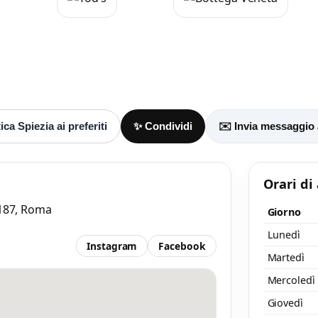
aggio
 almeno 20 caratteri, così il negozio potrà capire meglio la tua richiesta.
ca Spiezia ai preferiti
✨ Condividi
✉️ Invia messaggio 
Orari di
0187, Roma
Giorno
Lunedì
Accetto l’informativa privacy
Instagram
Facebook
Martedì
nimo 20 caratteri
Invia messaggi
Mercoledì
/ 2000
Giovedì