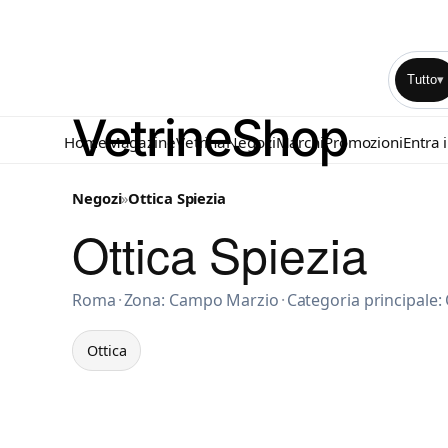
Tutto
▾
Home
Magazine
Vetrina
Negozi
Marchi
Promozioni
Entra 
Negozi
»
Ottica Spiezia
Ottica Spiezia
Ottica a Roma
Roma
·
Zona: Campo Marzio
·
Categoria principale: 
Ottica