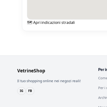
🗺️ Apri indicazioni stradali
Per i
VetrineShop
Come
Il tuo shopping online nei negozi reali!
Per i
IG
FB
Archi