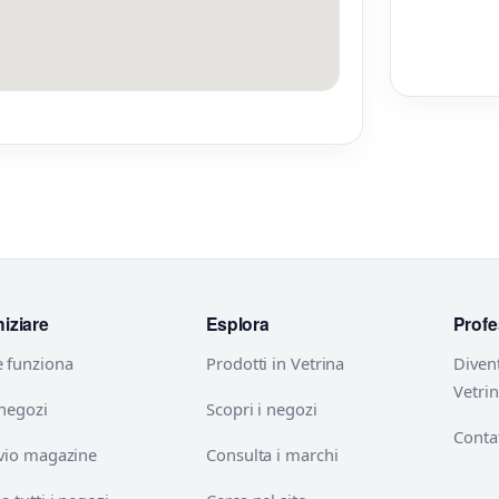
niziare
Esplora
Profe
 funziona
Prodotti in Vetrina
Diven
Vetri
 negozi
Scopri i negozi
Contat
vio magazine
Consulta i marchi