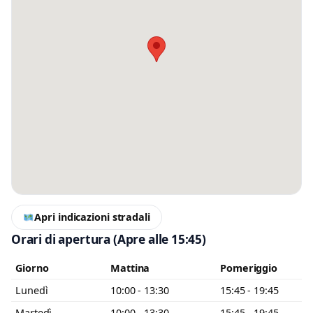
Messaggio
Scrivi almeno 20 caratteri, così il negozio potrà capire meglio la tua
richiesta.
Accetto l’informativa privacy
Apri indicazioni stradali
Minimo 20 caratteri
Invia messaggio
Orari di apertura
(Apre alle 15:45)
0 / 2000
Giorno
Mattina
Pomeriggio
Lunedì
10:00 - 13:30
15:45 - 19:45
Martedì
10:00 - 13:30
15:45 - 19:45