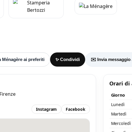
aggio
 almeno 20 caratteri, così il negozio potrà capire meglio la tua richiesta.
 Ménagère ai preferiti
✨ Condividi
✉️ Invia messaggio
Orari di
 Firenze
Giorno
Accetto l’informativa privacy
Lunedì
Instagram
Facebook
Martedì
nimo 20 caratteri
Invia messaggi
/ 2000
Mercoledì