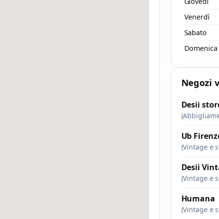
Giovedì
Venerdì
Sabato
Domenica
Negozi v
Desii stor
(Abbigliam
Ub Firenz
(Vintage e 
Desii Vin
(Vintage e 
Humana
(Vintage e 