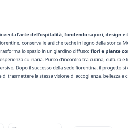
einventa
l’arte dell’ospitalità, fondendo sapori, design e
iorentine, conserva le antiche teche in legno della storica 
trasforma lo spazio in un giardino diffuso:
fiori e piante co
’esperienza culinaria. Punto d’incontro tra cucina, cultura e
rsivo. Dopo il successo della sede fiorentina, il progetto s
i trasmettere la stessa visione di accoglienza, bellezza e c
Scrivi a La Ménagère
Invia un messaggio diretto al negozio
tramite Vetrineshop.