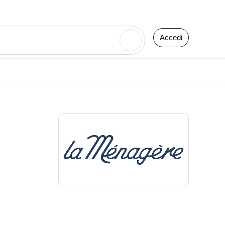
Accedi
🔍