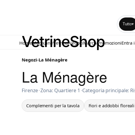
Tutto
▾
Home
Magazine
Vetrina
Negozi
Marchi
Promozioni
Entra 
Negozi
»
La Ménagère
La Ménagère
Complementi per la tavola a Firenze
Firenze
·
Zona: Quartiere 1
·
Categoria principale: R
Complementi per la tavola
Fiori e addobbi floreali