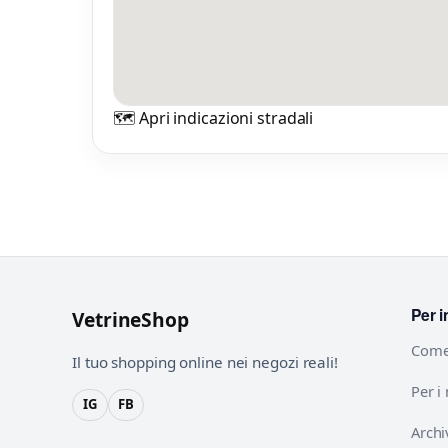
🗺️ Apri indicazioni stradali
Per i
VetrineShop
Come
Il tuo shopping online nei negozi reali!
Per i
IG
FB
Archi