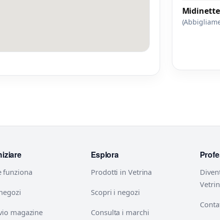
Midinette
(Abbigliam
niziare
Esplora
Profe
 funziona
Prodotti in Vetrina
Diven
Vetri
 negozi
Scopri i negozi
Contat
vio magazine
Consulta i marchi