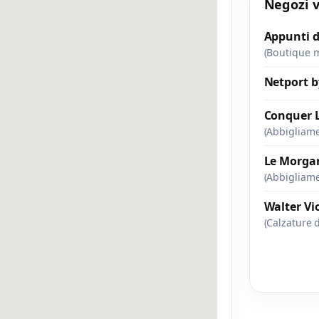
Negozi v
Appunti d
(Boutique m
Netport b
Conquer 
(Abbigliam
Le Morga
(Abbigliam
Walter Vi
(Calzature 