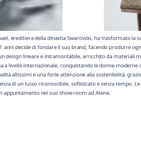
el, ereditiera della dinastia Swarovski, ha trasformato la 
1 anni decide di fondare il suo brand, facendo produrre ogni c
 un design lineare e intramontabile, arricchito da materiali m
ona a livello internazionale, conquistando le donne moderne c
à altissimi e una forte attenzione alla sostenibilità, grazie a 
enza di un lusso riconoscibile, sofisticato e senza tempo. L
 un appuntamento nel suo show-room ad Atene.
Scrivi a Marina Raphael
Invia un messaggio diretto al negozio