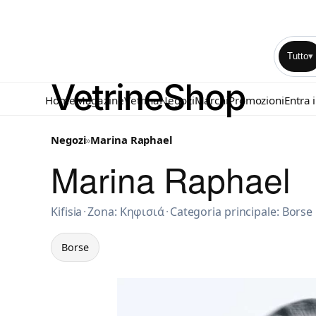
Tutto
▾
Home
Magazine
Vetrina
Negozi
Marchi
Promozioni
Entra 
Negozi
»
Marina Raphael
Marina Raphael
Borse a Kifisia
Kifisia
·
Zona: Κηφισιά
·
Categoria principale: Borse
Borse