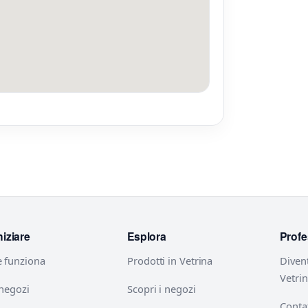
niziare
Esplora
Profe
 funziona
Prodotti in Vetrina
Diven
Vetri
 negozi
Scopri i negozi
Contat