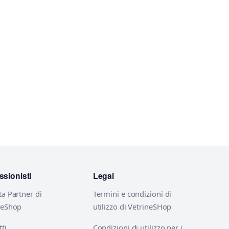
ssionisti
Legal
ta Partner di
Termini e condizioni di
neShop
utilizzo di VetrineSHop
ti
Condizioni di utilizzo per i