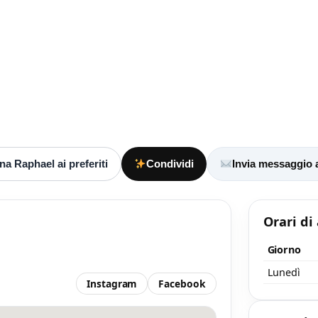
tramite Vetrineshop.
aggio
 almeno 20 caratteri, così il negozio potrà capire meglio la tua richiesta.
a Raphael ai preferiti
Condividi
Invia messaggio 
Orari di
Giorno
Accetto l’informativa privacy
Lunedì
Instagram
Facebook
nimo 20 caratteri
Invia messaggi
/ 2000