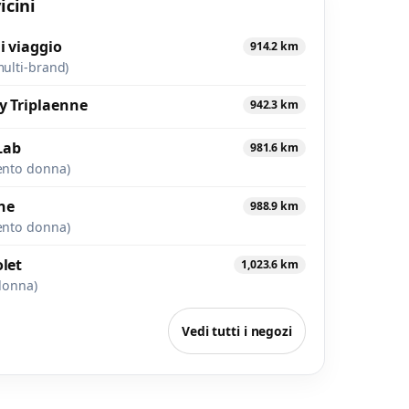
icini
i viaggio
914.2 km
ulti-brand)
y Triplaenne
942.3 km
Lab
981.6 km
ento donna)
ne
988.9 km
ento donna)
olet
1,023.6 km
donna)
Vedi tutti i negozi