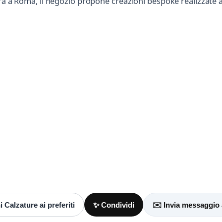
ra a Roma, il negozio propone creazioni bespoke realizzate a
Scrivi a Marini Calzature
Invia un messaggio diretto al negozio
tramite Vetrineshop.
aggio
 almeno 20 caratteri, così il negozio potrà capire meglio la tua richiesta.
 Calzature ai preferiti
✨ Condividi
✉️ Invia messaggio 