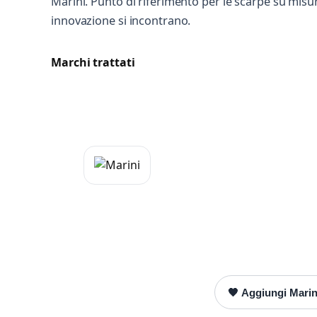
Marini. Punto di riferimento per le scarpe su misu
innovazione si incontrano.
Marchi trattati
Mess
Scrivi
🖤 Aggiungi Marini