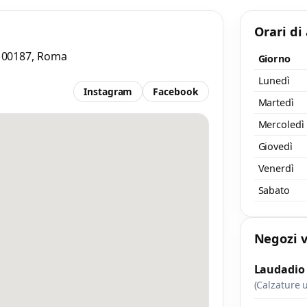
Accetto l’informativa privacy
Orari di
nimo 20 caratteri
Invia messaggi
/ 2000
a, 00187, Roma
Giorno
Lunedì
Instagram
Facebook
Martedì
Mercoledì
Giovedì
Venerdì
Sabato
Negozi v
Laudadio
(Calzature