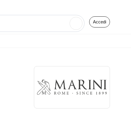
Accedi
🔍