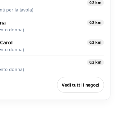
0.2 km
i per la tavola)
nna
0.2 km
ento donna)
Carol
0.2 km
ento donna)
0.2 km
ento donna)
Vedi tutti i negozi