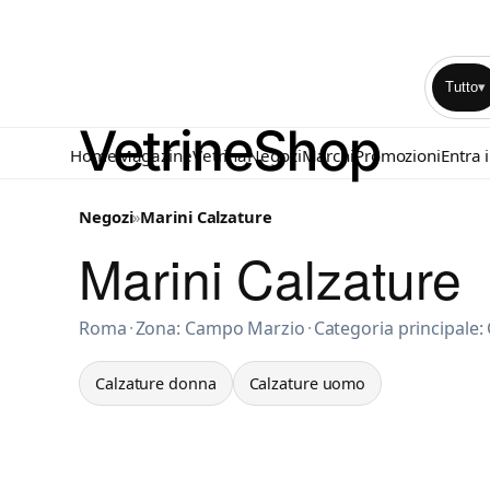
Tutto
▾
Home
Magazine
Vetrina
Negozi
Marchi
Promozioni
Entra 
Negozi
»
Marini Calzature
Marini Calzature
Calzature donna a Roma
Roma
·
Zona: Campo Marzio
·
Categoria principale
Calzature donna
Calzature uomo