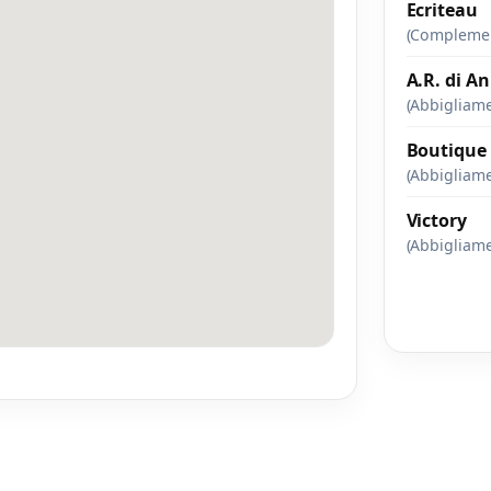
Ecriteau
(Complement
A.R. di A
(Abbigliam
Boutique 
(Abbigliam
Victory
(Abbigliam