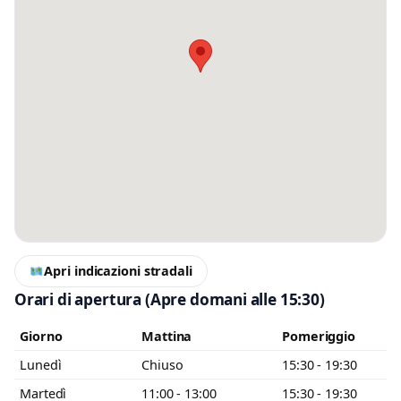
Messaggio
Scrivi almeno 20 caratteri, così il negozio potrà capire meglio la tua
richiesta.
Apri indicazioni stradali
Accetto l’informativa privacy
Orari di apertura
(Apre domani alle 15:30)
Minimo 20 caratteri
Invia messaggio
Giorno
Mattina
Pomeriggio
0 / 2000
Lunedì
Chiuso
15:30 - 19:30
Martedì
11:00 - 13:00
15:30 - 19:30