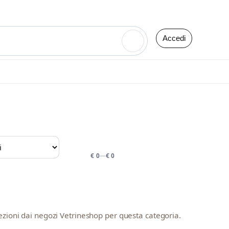
Accedi
🔍
PREZZO
€ 0
—
€ 0
ezioni dai negozi Vetrineshop per questa categoria.