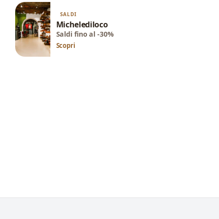
SALDI
SALDI
Michelediloco
Frida 
Saldi fino al -30%
Saldi fi
Scopri
Scopri