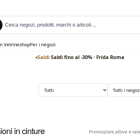
in Vetrineshop
Per i negozi
Saldi
·
Saldi fino al -30% · Frida Roma
Saldi
·
Saldi fino al -50% · The Guitar Bag
MARCHIO
NEGOZIO
oni in cinture
Promozioni attive e sel