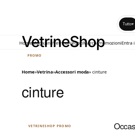
Tutto
▾
Home
Magazine
Vetrina
Negozi
Marchi
Promozioni
Entra 
PROMO
Home
»
Vetrina
»
Accessori moda
» cinture
cinture
Occasi
VETRINESHOP PROMO