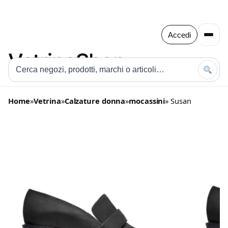
Accedi
Home
»
Vetrina
»
Calzature donna
»
mocassini
» Susan