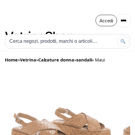
Accedi
Home
»
Vetrina
»
Calzature donna
»
sandali
» Maui