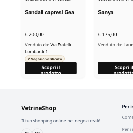
Sandali capresi Gea
Sanya
€ 200,00
€ 175,00
Venduto da:
Via Fratelli
Venduto da:
Laud
Lombardi 1
✔
Negozio verificato
Scopri il
Scopri i
prodotto
prodott
Per i
VetrineShop
Come
Il tuo shopping online nei negozi reali!
Per i