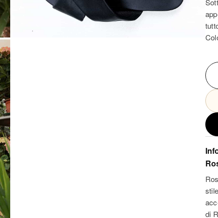
Sot
app
tutt
Col
Inf
Ro
Ros
stil
acc
di 