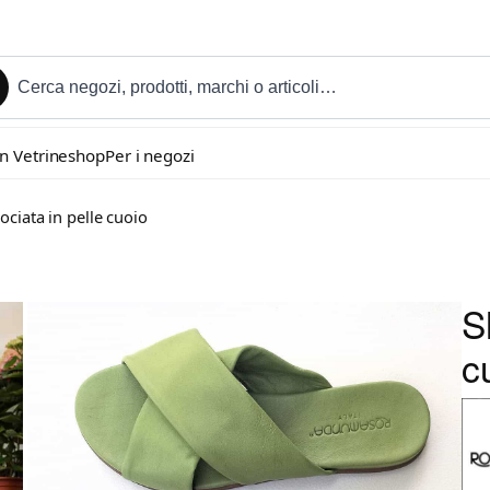
in Vetrineshop
Per i negozi
rociata in pelle cuoio
S
c