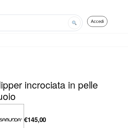
Accedi
lipper incrociata in pelle
uoio
€145,00