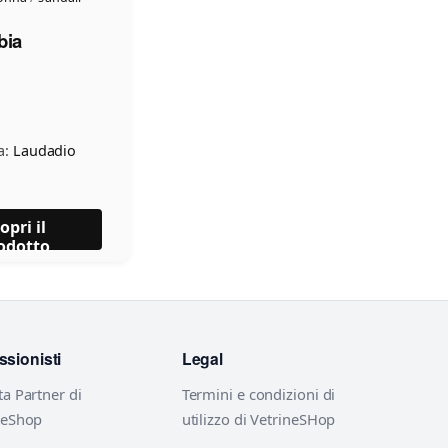
bia
a:
Laudadio
opri il
odotto
ssionisti
Legal
ta Partner di
Termini e condizioni di
neShop
utilizzo di VetrineSHop