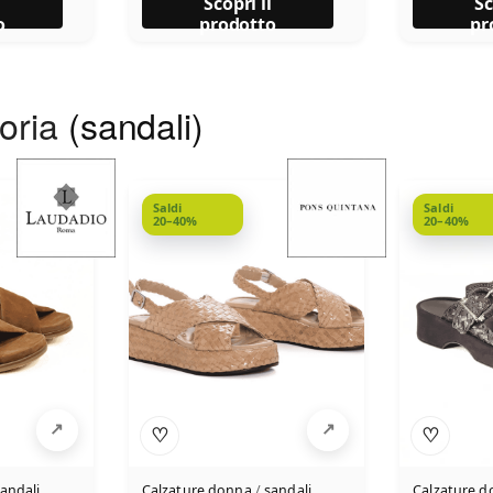
l
Scopri il
Sc
o
prodotto
pr
goria
(sandali)
Saldi
Saldi
20–40%
20–40%
♡
♡
andali
Calzature donna
/
sandali
Calzature 