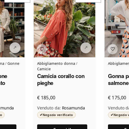
♡
♡
nna
/
Gonne
Abbigliamento donna
/
Abbigliame
Camicie
one
Camicia corallo con
Gonna p
ato
pieghe
salmone
€ 185,00
€ 175,00
amunda
Venduto da:
Rosamunda
Venduto d
✔
✔
to
Negozio verificato
Negozio v