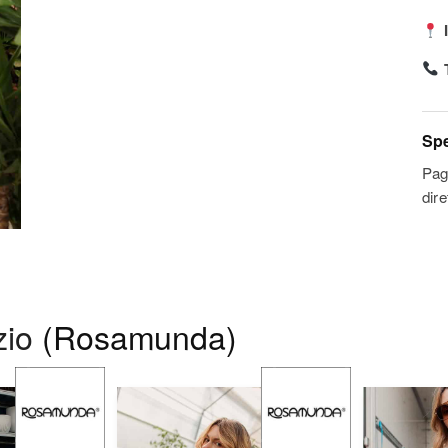
I
T
Spe
Pag
dir
zio
(Rosamunda)