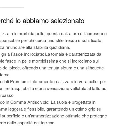
rché lo abbiamo selezionato
lizzata in morbida pelle, questa calzatura è l’accessorio
spensabile per chi cerca uno stile fresco e sofisticato
a rinunciare alla stabilità quotidiana.
ign a Fasce Incrociate: La tomaia è caratterizzata da
ie fasce in pelle morbidissima che si incrociano sul
o del piede, offrendo una tenuta sicura e una silhouette
erna.
eriali Premium: Interamente realizzata in vera pelle, per
ntire traspirabilità e una sensazione vellutata al tatto ad
i passo.
do in Gomma Antiscivolo: La suola è progettata in
ma leggera e flessibile, garantendo un ottimo grip su
i superficie e un’ammortizzazione ottimale che protegge
iede dalle asperità del terreno.