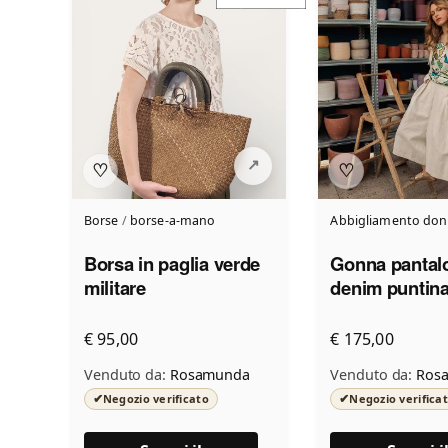
♡
♡
Borse
/
borse-a-mano
Abbigliamento do
Borsa in paglia verde
Gonna pantal
militare
denim puntin
€ 95,00
€ 175,00
Venduto da:
Rosamunda
Venduto da:
Ros
✔
✔
Negozio verificato
Negozio verifica