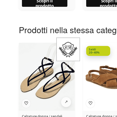
Scopri il
Scopri i
prodotto
prodott
Prodotti nella stessa cate
Saldi
20–40%
♡
♡
Calzature donna
/
sandali
Calzature donna
/
s