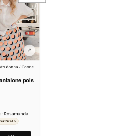
nto donna
/
Gonne
antalone pois
a:
Rosamunda
erificato