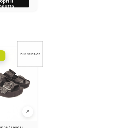
opri il
odotto
donna
/
sandali