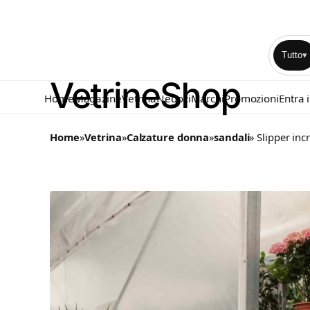
Tutto
▾
Home
Magazine
Vetrina
Negozi
Marchi
Promozioni
Entra 
Home
»
Vetrina
»
Calzature donna
»
sandali
» Slipper inc