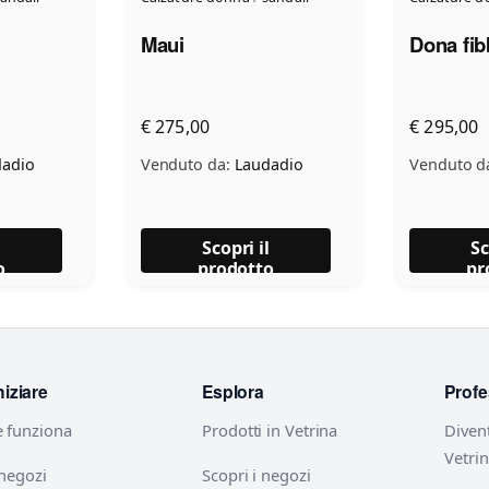
Maui
Dona fib
€ 275,00
€ 295,00
adio
Venduto da:
Laudadio
Venduto d
l
Scopri il
Sc
o
prodotto
pr
niziare
Esplora
Profe
 funziona
Prodotti in Vetrina
Diven
Vetri
 negozi
Scopri i negozi