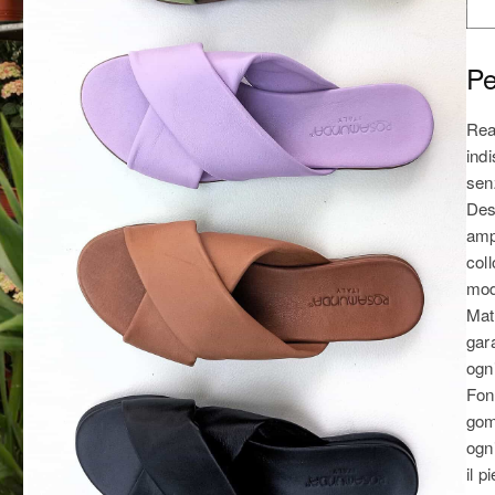
Pe
Rea
indi
senz
Des
amp
coll
mod
Mat
gara
ogn
Fon
gom
ogn
il p