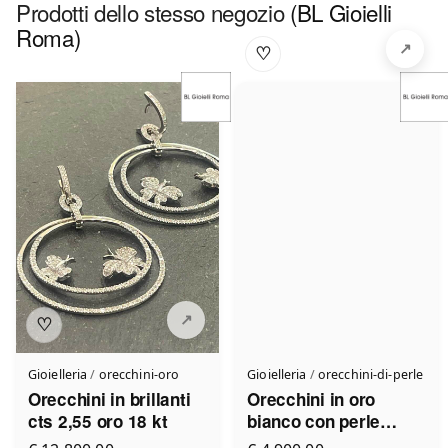
Prodotti dello stesso negozio
(BL Gioielli
Roma)
♡
♡
Gioielleria
/
orecchini-oro
Gioielleria
/
orecchini-di-perle
Orecchini in brillanti
Orecchini in oro
cts 2,55 oro 18 kt
bianco con perle
australiane e brillanti