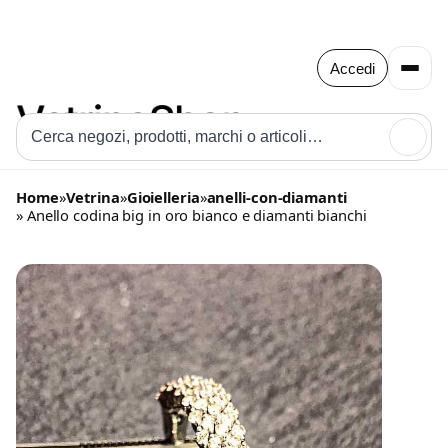
Accedi
🔍
Home
»
Vetrina
»
Gioielleria
»
anelli-con-diamanti
» Anello codina big in oro bianco e diamanti bianchi