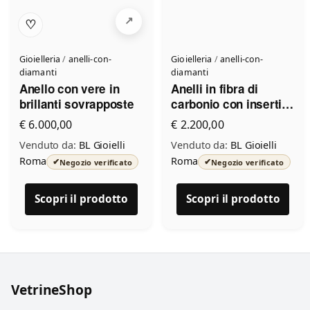
♡
Gioielleria
/
anelli-con-
Gioielleria
/
anelli-con-
diamanti
diamanti
Anello con vere in
Anelli in fibra di
brillanti sovrapposte
carbonio con inserti in
oro giallo brillanti e
€ 6.000,00
€ 2.200,00
pietre naturali
Venduto da:
BL Gioielli
Venduto da:
BL Gioielli
Roma
Roma
✔
✔
Negozio verificato
Negozio verificato
Scopri il prodotto
Scopri il prodotto
VetrineShop