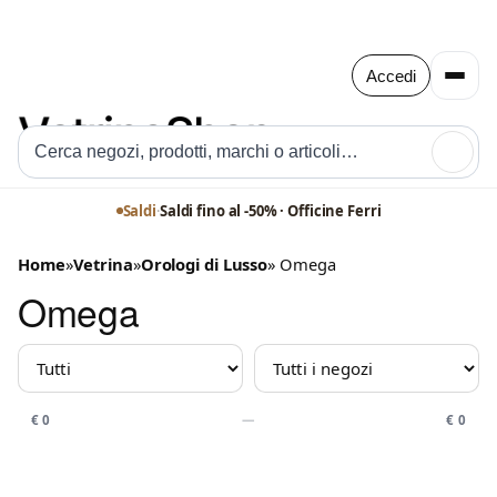
Accedi
🔍
Saldi
·
Saldi fino al -50% · Officine Ferri
Home
»
Vetrina
»
Orologi di Lusso
» Omega
Omega
MARCHIO
NEGOZIO
PREZZO
€ 0
—
€ 0