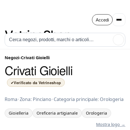
Accedi
🔍
Negozi
»
Crivati Gioielli
Crivati Gioielli
Verificato da Vetrineshop
✔
Gioielleria a Roma
Roma
·
Zona: Pinciano
·
Categoria principale: Orologeria
Gioielleria
Oreficeria artigianale
Orologeria
Mostra logo →