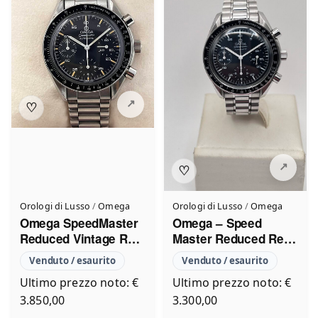
♡
♡
Orologi di Lusso
/
Omega
Orologi di Lusso
/
Omega
Omega SpeedMaster
Omega – Speed
Reduced Vintage Ref
Master Reduced Ref.
ST3750032 Full Set
3510.5000
Venduto / esaurito
Venduto / esaurito
1988 come nuovo
Ultimo prezzo noto: €
Ultimo prezzo noto: €
3.850,00
3.300,00