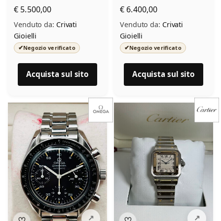
Limited Edition
31030425001001
€ 5.500,00
€ 6.400,00
Venduto da:
Crivati
Venduto da:
Crivati
Accetto l’informativa privacy
Gioielli
Gioielli
✔
✔
Minimo 20 caratteri
Negozio verificato
Negozio verificato
Invia messaggio
0 / 2000
Acquista sul sito
Acquista sul sito
♡
♡