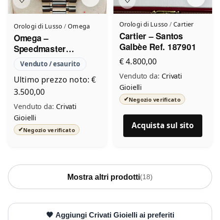
Orologi di Lusso
/
Cartier
Orologi di Lusso
/
Omega
Cartier – Santos
Omega –
Galbèe Ref. 187901
Speedmaster
Reduced
€ 4.800,00
Venduto / esaurito
Ref.175.0032
Venduto da:
Crivati
Ultimo prezzo noto: €
Gioielli
3.500,00
✔
Negozio verificato
Venduto da:
Crivati
Gioielli
Acquista sul sito
✔
Negozio verificato
Mostra altri prodotti
(18)
🖤 Aggiungi Crivati Gioielli ai preferiti