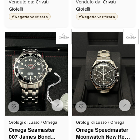
Venduto da:
Crivati
Venduto da:
Crivati
Gioielli
Gioielli
✔
✔
Negozio verificato
Negozio verificato
Scrivi a Crivati Gioielli
Invia un messaggio diretto al negozio
tramite Vetrineshop.
Messaggio
Scrivi almeno 20 caratteri, così il negozio potrà capire meglio la tua
richiesta.
♡
♡
Orologi di Lusso
/
Omega
Orologi di Lusso
/
Omega
Omega Seamaster
Omega Speedmaster
007 James Bond
Moonwatch New Ref