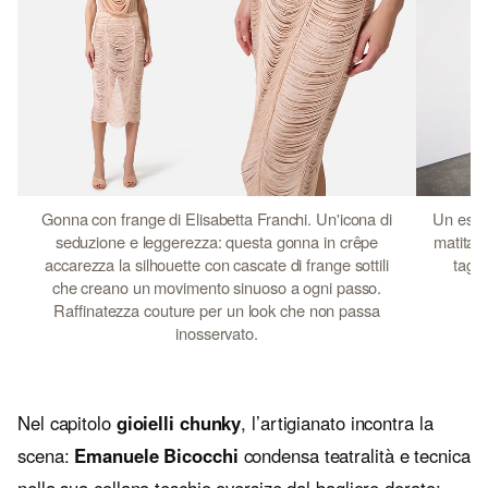
Gonna con frange di Elisabetta Franchi. Un'icona di
Un esse
seduzione e leggerezza: questa gonna in crêpe
matita a
accarezza la silhouette con cascate di frange sottili
tagli
che creano un movimento sinuoso a ogni passo.
Raffinatezza couture per un look che non passa
inosservato.
Nel capitolo
gioielli chunky
, l’artigianato incontra la
scena:
Emanuele Bicocchi
condensa teatralità e tecnica