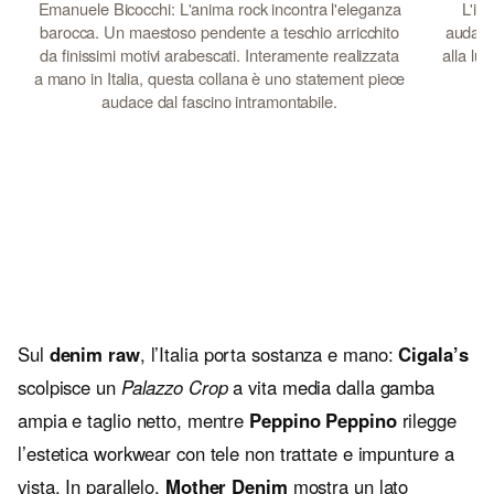
Emanuele Bicocchi: L'anima rock incontra l'eleganza
L'ic
barocca. Un maestoso pendente a teschio arricchito
audace 
da finissimi motivi arabescati. Interamente realizzata
alla lu
a mano in Italia, questa collana è uno statement piece
d
audace dal fascino intramontabile.
Sul
denim raw
, l’Italia porta sostanza e mano:
Cigala’s
scolpisce un
Palazzo Crop
a vita media dalla gamba
ampia e taglio netto, mentre
Peppino Peppino
rilegge
l’estetica workwear con tele non trattate e impunture a
vista. In parallelo,
Mother Denim
mostra un lato