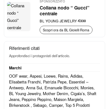
SPONSORIZZATO
Collana nodo “ Gucci”
centrale
BL YOUNG JEWELRY
•
€330
Scopri ora da BL Gioielli Roma
Riferimenti citati
Approfondisci i protagonisti dell’articolo.
Marchi
OOF wear
,
Aspesi
,
Loewe
,
Rains
,
Adidas
,
Elisabetta Franchi
,
Patrizia Pepe
,
Essentiel –
Antwerp
,
Anna Sui
,
Emanuele Bicocchi
,
Monies
,
BL Young Jewelry
,
Mother Denim
,
Cigala’s
,
Shaft
Jeans
,
Peppino Peppino
,
Maison Margiela
,
Birkenstock
,
Sebago
,
Camper
,
Top 5 Prodotti