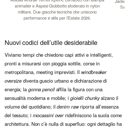
Jacket 
animalier e Aspesi Giubbotto sfoderato in nylon
Tre 
militare. Due giacche tecniche che uniscono
performance e stile per l’Estate 2026.
Nuovi codici dell’utile desiderabile
Viviamo tempi che chiedono capi attivi e intelligenti,
pronti a misurarsi con pioggia sottile, corse in
metropolitana, meeting imprevisti. Il
windbreaker
oversize
diventa guscio urbano e dichiarazione di
energia; la
gonna pencil
affila la figura con una
sensualità moderna e mobile; i
gioielli chunky
alzano il
volume del quotidiano; il
denim raw
riporta all’essenza
del tessuto; i
mocassini over
ridefiniscono la suola come
architettura. Non c’è nulla di superfluo: ogni dettaglio ha