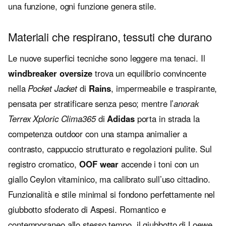
una funzione, ogni funzione genera stile.
Materiali che respirano, tessuti che durano
Le nuove superfici tecniche sono leggere ma tenaci. Il
windbreaker oversize
trova un equilibrio convincente
nella
Pocket Jacket
di
Rains
, impermeabile e traspirante,
pensata per stratificare senza peso; mentre l’
anorak
Terrex Xploric Clima365
di
Adidas
porta in strada la
competenza outdoor con una stampa animalier a
contrasto, cappuccio strutturato e regolazioni pulite. Sul
registro cromatico,
OOF wear
accende i toni con un
giallo Ceylon vitaminico, ma calibrato sull’uso cittadino.
Funzionalità e stile minimal si fondono perfettamente nel
giubbotto sfoderato di Aspesi. Romantico e
contemporaneo allo stesso tempo, il giubbotto di Loewe