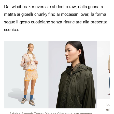
Dal windbreaker oversize al denim raw, dalla gonna a
matita ai gioielli chunky fino ai mocassini over, la forma
segue il gesto quotidiano senza rinunciare alla presenza
scenica.
Loew
silho
Adidas Anorak Terrex Xploric Clima365 con stampa