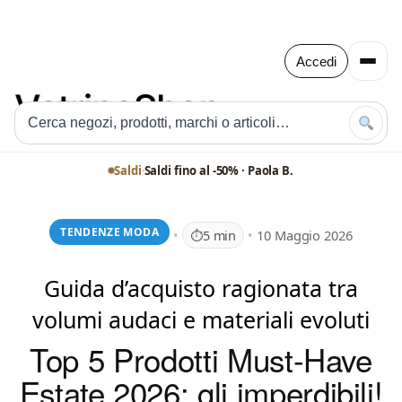
Accedi
Saldi
·
Saldi fino al -50% · Paola B.
TENDENZE MODA
•
•
10 Maggio 2026
⏱
5 min
Guida d’acquisto ragionata tra
volumi audaci e materiali evoluti
Top 5 Prodotti Must-Have
Estate 2026: gli imperdibili!