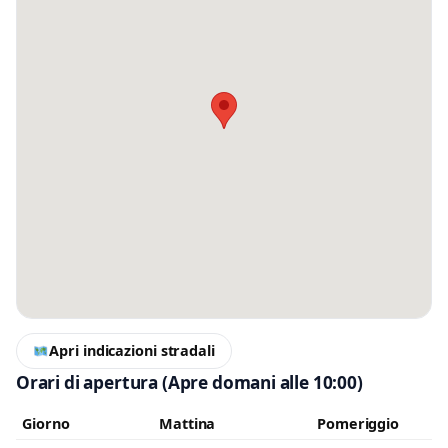
Messaggio
Scrivi almeno 20 caratteri, così il negozio potrà capire meglio la tua
richiesta.
Accetto l’informativa privacy
Apri indicazioni stradali
Orari di apertura
(Apre domani alle 10:00)
Minimo 20 caratteri
Invia messaggio
0 / 2000
Giorno
Mattina
Pomeriggio