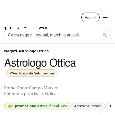
Accedi
Negozi
»
Astrologo Ottica
Astrologo Ottica
Verificato da Vetrineshop
✔
Accessori moda a Roma
Roma
·
Zona: Campo Marzio
·
Categoria principale: Ottica
Accessori moda
Bou
1 promozione attiva
fino al -20%