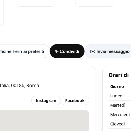
Accetto l’informativa privacy
nimo 20 caratteri
Invia messaggi
/ 2000
icine Ferri ai preferiti
✨ Condividi
✉️ Invia messaggio a
Orari di
Italia, 00186, Roma
Giorno
Lunedì
Instagram
Facebook
Martedì
Mercoledì
Giovedì