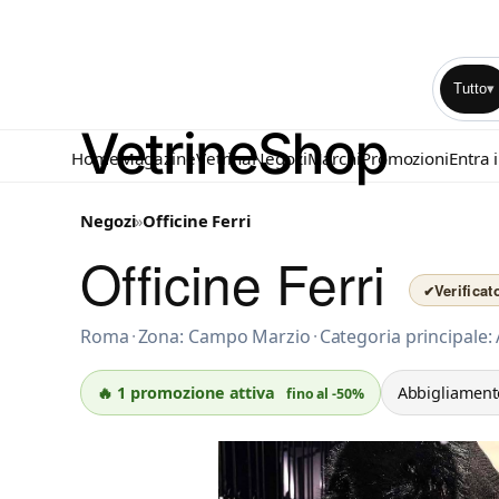
Tutto
▾
Home
Magazine
Vetrina
Negozi
Marchi
Promozioni
Entra 
Negozi
»
Officine Ferri
Officine Ferri
Verifica
✔
Abbigliamento donna a Roma
Roma
·
Zona: Campo Marzio
·
Categoria principale
🔥 1 promozione attiva
Abbigliamen
fino al -50%