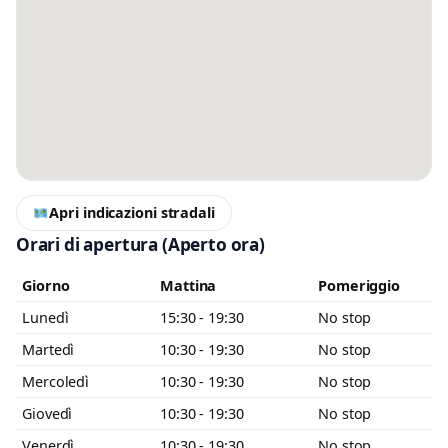
Messaggio
Scrivi almeno 20 caratteri, così il negozio potrà capire meglio la tua
richiesta.
Apri indicazioni stradali
Orari di apertura
(Aperto ora)
Giorno
Mattina
Pomeriggio
Accetto l’informativa privacy
Lunedì
15:30 - 19:30
No stop
Minimo 20 caratteri
Invia messaggio
Martedì
10:30 - 19:30
No stop
0 / 2000
Mercoledì
10:30 - 19:30
No stop
Giovedì
10:30 - 19:30
No stop
Venerdì
10:30 - 19:30
No stop