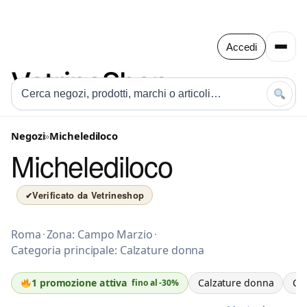
Accedi
Negozi
»
Michelediloco
Michelediloco
Verificato da Vetrineshop
✔
Calzature donna a Roma
Roma
·
Zona: Campo Marzio
·
Categoria principale: Calzature donna
Calzature donna
Ca
1 promozione attiva
fino al -30%